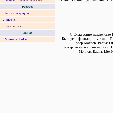
Ресурси
:.
Каталог за култура
:.
Артзона
:.
Писмена реч
=================
За нас
© Електронно издателство L
Български фолклорни мотиви. Т. 
:.
Всичко за LiterNet
Тодор Моллов. Варна: Lit
Български фолклорни мотиви. Т. 
Моллов. Варна: LiterN