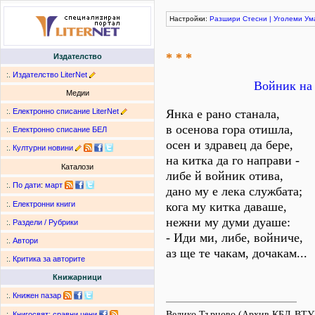
Настройки:
Разшири
Стесни
|
Уголеми
Ум
* * *
Издателство
:.
Издателство LiterNet
Войник на 
Медии
:.
Електронно списание LiterNet
Янка е рано станала,
в осенова гора отишла,
:.
Електронно списание БЕЛ
осен и здравец да бере,
:.
Културни новини
на китка да го направи -
Каталози
либе й войник отива,
:.
По дати
:
март
дано му е лека службата;
кога му китка даваше,
:.
Електронни книги
нежни му думи дуаше:
:.
Раздели / Рубрики
- Иди ми, либе, войниче,
:.
Автори
аз ще те чакам, дочакам...
:.
Критика за авторите
Книжарници
:.
Книжен пазар
Велико Търново (Архив КБЛ-ВТУ
:.
Книгосвят: сравни цени