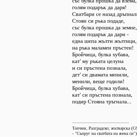
със булка прошка да взема,
голям подарък да даря!
Сватбари се назад дръпнал
Стоян си ръка подаде,
със булка прошка да земне,
голям подарък да дари -
една шепа жълти жълтици,
на ръка маламен пръстен!
Бройчица, булка хубава,
кат' му ръката целуна
и си пръстена познала,
дет' си двамата менили,
менили, веще годили!
Бройчица, булка хубава,
кат' си пръстена познала,
подир Стояна тръгнала...
Топчии, Разградско; жътварска (Сб
- "Съпруг на сватбата на жена си")