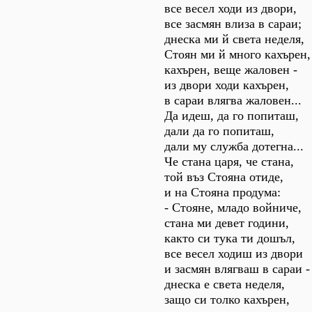
все весел ходи из двори,
все засмян влиза в сараи;
днеска ми й света неделя,
Стоян ми й много кахърен,
кахърен, веще жаловен -
из двори ходи кахърен,
в сараи влягва жаловен...
Да идеш, да го попиташ,
дали да го попиташ,
дали му служба дотегна...
Че стана царя, че стана,
той въз Стояна отиде,
и на Стояна продума:
- Стояне, младо войниче,
стана ми девет години,
както си тука ти дошъл,
все весел ходиш из двори
и засмян влягваш в сараи -
днеска е света неделя,
защо си толко кахърен,