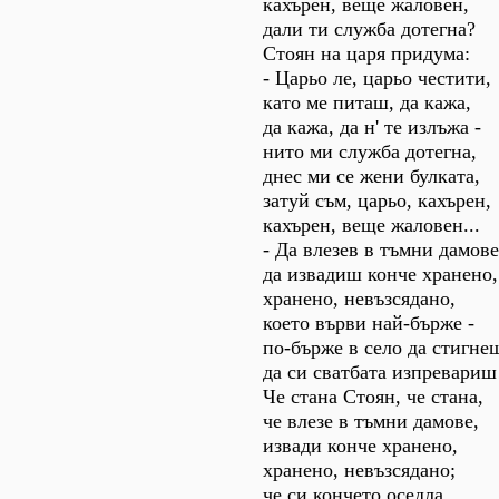
кахърен, веще жаловен,
дали ти служба дотегна?
Стоян на царя придума:
- Царьо ле, царьо честити,
като ме питаш, да кажа,
да кажа, да н' те излъжа -
нито ми служба дотегна,
днес ми се жени булката,
затуй съм, царьо, кахърен,
кахърен, веще жаловен...
- Да влезев в тъмни дамове
да извадиш конче хранено,
хранено, невъзсядано,
което върви най-бърже -
по-бърже в село да стигне
да си сватбата изпревариш!
Че стана Стоян, че стана,
че влезе в тъмни дамове,
извади конче хранено,
хранено, невъзсядано;
че си кончето оседла,