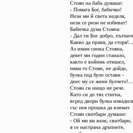
Стоян на баба думаше:
- Помага Бог, бабичко!
Нези ми й света неделя,
нези се ризи не избиват!
Бабичка дума Стояна:
- Дал ти Бог добро, пътнич
Какво да правя, да сторя!..
Аз имам синка Стояна,
девет ми годин станало,
както е войник отишел,
няма го Стоян, не дойде,
булка под було остави -
днес му се жени булчето!...
Стоян си нищо не рече.
Като си до тях стигна,
всред двори булка извадил
със нея прошка да взимат.
Стоян сватбари думаше:
- Ой ми ви вази, сватбари,
я се настрана дръпнете,