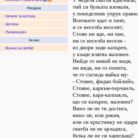
У неделя сватба вдигнали,
тий си булката вземали,
Ресурси
у понеделник упрук прави
:.
Каталог за култура
Всичките ядат и пият,
:.
Артзона
и се веселба веселят;
:.
Писмена реч
Стоян ни яде, ни пие,
ни се веселба весели -
За нас
из двори ходи кахърен,
:.
Всичко за LiterNet
у къщи влягва жаловен.
Нийде го никой не видя,
ни видя, ни го попита,
че го съгледа майка му:
- Стояне, фидан бойлийо,
Стояне, каркъм-перчанлъ,
Стояне, кара-калпаклъ,
що си кахърен, жаловен?
Вино ли не ти достига,
вино ли, или ракия,
или си кръстнику не одари
сватба ли не арладиса,
булка ли не си харесваш?