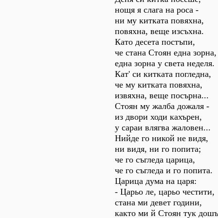
нощя я слага на роса -
ни му китката повяхна,
повяхна, веще изсъхна.
Като десета постъпи,
че стана Стоян една зорна,
една зорна у света неделя.
Кат' си китката погледна,
че му китката повяхна,
извяхна, веще посърна...
Стоян му жалба дожаля -
из двори ходи кахърен,
у сараи влягва жаловен...
Нийде го никой не видя,
ни видя, ни го попита;
че го съгледа царица,
че го съгледа и го попита.
Царица дума на царя:
- Царьо ле, царьо честити,
стана ми девет години,
както ми й Стоян тук дошъ