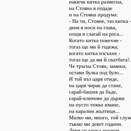
накичи китка размесна,
на Стояна я подаде
и на Стояна продума:
- На ти, Стояне, таз китка 
деня я носи на глава,
нощя я слагай на роса...
Когато китка повехме -
тогаз ще ми й годежа;
когато китка изсъхне -
тогаз ще да ми й сватбата!.
Че тръгна Стоян, замина,
остави булка под було...
И той въз царя отиде,
на царя чирак да стане,
сарай-башия да бъде,
сарай-ключове да държи
на пусто тежко имане,
на каралии жълтици...
Малко ми, много, той служ
тъкмо ми девет години.
Деня си китка носеше,