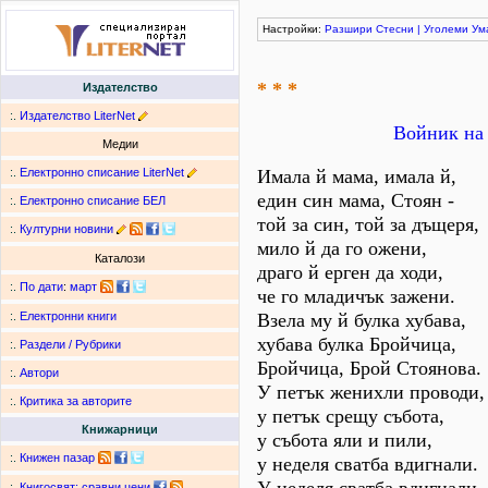
Настройки:
Разшири
Стесни
|
Уголеми
Ум
* * *
Издателство
:.
Издателство LiterNet
Войник на 
Медии
:.
Електронно списание LiterNet
Имала й мама, имала й,
един син мама, Стоян -
:.
Електронно списание БЕЛ
той за син, той за дъщеря,
:.
Културни новини
мило й да го ожени,
Каталози
драго й ерген да ходи,
:.
По дати
:
март
че го младичък зажени.
Взела му й булка хубава,
:.
Електронни книги
хубава булка Бройчица,
:.
Раздели / Рубрики
Бройчица, Брой Стоянова.
:.
Автори
У петък женихли проводи,
:.
Критика за авторите
у петък срещу събота,
Книжарници
у събота яли и пили,
:.
Книжен пазар
у неделя сватба вдигнали.
:.
Книгосвят: сравни цени