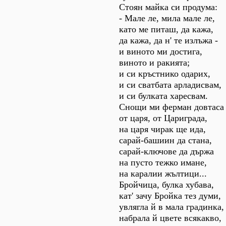
Стоян майка си продума:
- Мале ле, мила мале ле,
като ме питаш, да кажа,
да кажа, да н' те излъжа -
и виното ми достига,
виното и ракията;
и си кръстнико одарих,
и си сватбата арладисвам,
и си булката харесвам.
Снощи ми ферман довтаса
от царя, от Цариграда,
на царя чирак ще ида,
сарай-башиин да стана,
сарай-ключове да държа
на пусто тежко имане,
на каралии жълтици...
Бройчица, булка хубава,
кат' зачу Бройка тез думи,
увлягла й в мала градинка,
набрала й цвете всякакво,