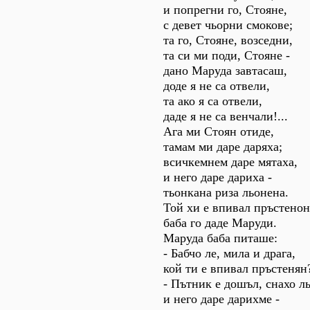
и попрегни го, Стояне,
с девет чьорни смокове;
та го, Стояне, возседни,
та си ми поди, Стояне -
дано Маруда завтасаш,
доде я не са отвели,
та ако я са отвели,
даде я не са венчали!...
Ага ми Стоян отиде,
тамам ми даре даряха;
всичкемнем даре мятаха,
и него даре дариха -
тьонкана риза льонена.
Той хи е впивал пръстенон
баба го даде Маруди.
Маруда баба питаше:
- Бабчо ле, мила и драга,
кой ти е впивал пръстенян
- Пътник е дошъл, снахо ль
и него даре дарихме -