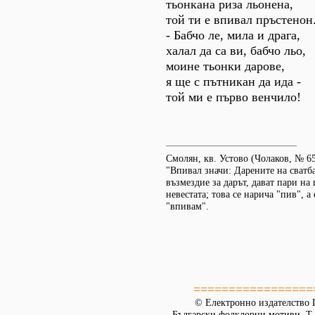
тьонкана риза льонена,
той ти е впивал пръстенон.
- Бабчо ле, мила и драга,
халал да са ви, бабчо льо,
моине тьонки дарове,
я ще с пътникан да ида -
той ми е първо венчило!
Смолян, кв. Устово (Чолаков, № 65
"Впивал значи: Дарените на сватб
възмездие за дарът, дават пари на
невестата; това се нарича "пив", а
"впивам".
=================
© Електронно издателство L
Български фолклорни мотиви. Т. 