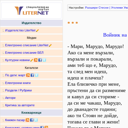
Настройки:
Разшири
Стесни
|
Уголеми
Ум
* * *
Издателство
:.
Издателство LiterNet
Войник на 
Медии
:.
Електронно списание LiterNet
- Мари, Марудо, Марудо!
Ако са мене вързали,
:.
Електронно списание БЕЛ
вързали и покарали,
:.
Културни новини
ами теб що е, Марудо,
Каталози
та след мен идеш,
:.
По дати
:
март
идеш и плачеш?
Ела близичко при мене,
:.
Електронни книги
пръстени да си размениме
:.
Раздели / Рубрики
и кавул да си сториме -
:.
Автори
да си ме чакаш, Марудо,
:.
Критика за авторите
до дванадесте години;
Книжарници
ако ти Стоян не дойде,
:.
Книжен пазар
тогава се глави и жени!
:.
Книгосвят: сравни цени