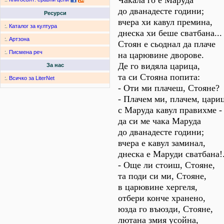
Чакала го е Маруда
до дванадесте години;
Ресурси
вчера хи кавул премина,
:.
Каталог за култура
днеска хи беше сватбана...
:.
Артзона
Стоян е сьоднал да плаче
:.
Писмена реч
на царювине дворове.
Де го видяла царица,
За нас
та си Стояна попита:
:.
Всичко за LiterNet
- Оти ми плачеш, Стояне?
- Плачем ми, плачем, цариц
с Маруда кавул правихме -
да си ме чака Маруда
до дванадесте години;
вчера е кавул заминал,
днеска е Маруди сватбана!.
- Още ли стоиш, Стояне,
та поди си ми, Стояне,
в царювине хергеля,
отбери конче хранено,
юзда го въюзди, Стояне,
лютана змия усойна,