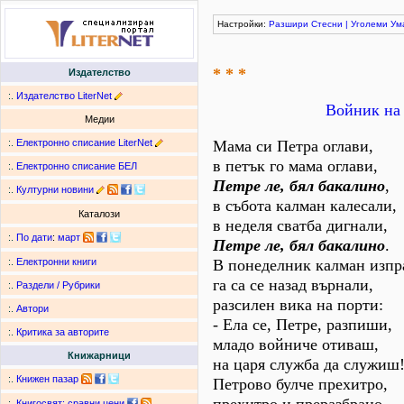
Настройки:
Разшири
Стесни
|
Уголеми
Ум
* * *
Издателство
:.
Издателство LiterNet
Войник на 
Медии
:.
Електронно списание LiterNet
Мама си Петра оглави,
в петък го мама оглави,
:.
Електронно списание БЕЛ
Петре ле, бял бакалино
,
:.
Културни новини
в събота калман калесали,
Каталози
в неделя сватба дигнали,
:.
По дати
:
март
Петре ле, бял бакалино
.
В понеделник калман изпр
:.
Електронни книги
га са се назад върнали,
:.
Раздели / Рубрики
разсилен вика на порти:
:.
Автори
- Ела се, Петре, разпиши,
:.
Критика за авторите
младо войниче отиваш,
Книжарници
на царя служба да служиш
:.
Книжен пазар
Петрово булче прехитро,
:.
Книгосвят: сравни цени