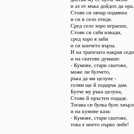
и аз от мъка дойдох да ора.
Стоян си овчар подмина
и си в село отиде.
Сред село хоро играеше,
Стоян си сабя извади,
сред хоро я заби
и си кончето върза.
И на трапезата накрая седн
и на сватове думаше:
- Кумове, стари сватове,
може ли булчето,
ръка да ми целуне -
голям ще й подарък дам.
Булче му ръка целуна,
Стоян й пръстен подаде.
Тогава си булка було хвърл
и на кумове каза:
- Кумове, стари сватове,
това е моето първо либе!