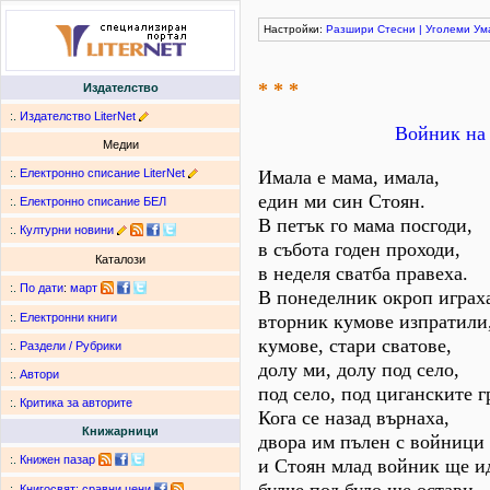
Настройки:
Разшири
Стесни
|
Уголеми
Ум
* * *
Издателство
:.
Издателство LiterNet
Войник на 
Медии
:.
Електронно списание LiterNet
Имала е мама, имала,
един ми син Стоян.
:.
Електронно списание БЕЛ
В петък го мама посгоди,
:.
Културни новини
в събота годен проходи,
Каталози
в неделя сватба правеха.
:.
По дати
:
март
В понеделник окроп играх
вторник кумове изпратили
:.
Електронни книги
кумове, стари сватове,
:.
Раздели / Рубрики
долу ми, долу под село,
:.
Автори
под село, под циганските 
:.
Критика за авторите
Кога се назад върнаха,
Книжарници
двора им пълен с войници
:.
Книжен пазар
и Стоян млад войник ще и
:.
Книгосвят: сравни цени