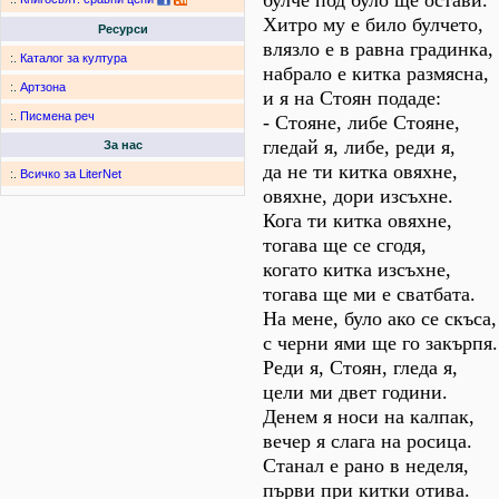
булче под було ще остави.
Хитро му е било булчето,
Ресурси
влязло е в равна градинка,
:.
Каталог за култура
набрало е китка размясна,
:.
Артзона
и я на Стоян подаде:
:.
Писмена реч
- Стояне, либе Стояне,
гледай я, либе, реди я,
За нас
да не ти китка овяхне,
:.
Всичко за LiterNet
овяхне, дори изсъхне.
Кога ти китка овяхне,
тогава ще се сгодя,
когато китка изсъхне,
тогава ще ми е сватбата.
На мене, було ако се скъса,
с черни ями ще го закърпя.
Реди я, Стоян, гледа я,
цели ми двет години.
Денем я носи на калпак,
вечер я слага на росица.
Станал е рано в неделя,
първи при китки отива.