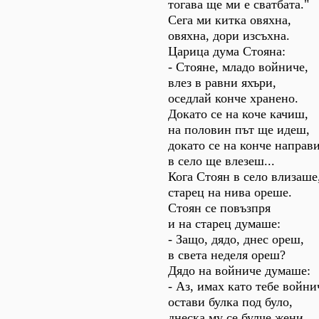
тогава ще ми е сватбата."
Сега ми китка овяхна,
овяхна, дори изсъхна.
Царица дума Стояна:
- Стояне, младо войниче,
влез в равни яхъри,
оседлай конче хранено.
Докато се на коче качиш,
на половин път ще идеш,
докато се на конче направ
в село ще влезеш...
Кога Стоян в село влизаше
старец на нива ореше.
Стоян се повъзпря
и на старец думаше:
- Защо, дядо, днес ореш,
в света неделя ореш?
Дядо на войниче думаше:
- Аз, имах като тебе войни
остави булка под було,
днеска му се булче жени