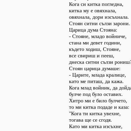
Кога си китка погледна,
китка му е овяхнала,
овяхнала, дори изсъхнала.
Стоян ситни сълзи зарони.
Царица дума Стояна:
- Стояне, младо войниче,
стана ми девет години,
където ходиш, Стояне,
все свириш и пееш,
днеска ситни сълзи рониш
Стоян царица думаше:
- Царите, млада кралице,
като ме питаш, да кажа.
Кога млад войник, да дойд
булче под було оставих.
Хитро ми е било булчето,
то ми китка подаде и каза:
"Кога ти китка увехне,
тогава ще се сгодя.
Като ми китка изсъхне,