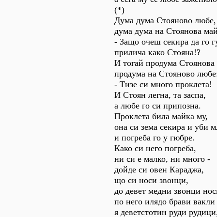
(*)
Дума дума Стояново любе,
дума дума на Стоянова май
- Защо очеш секира да го 
прилича како Стояна!?
И тогай продума Стоянова
продума на Стояново любе
- Тизе си много проклета!
И Стоян легна, та заспа,
а любе го си припозна.
Проклета била майка му,
она си зема секира и уби 
и погреба го у гюбре.
Како си него погреба,
ни си е малко, ни много -
дойде си овен Караджа,
що си носи звонци,
до девет медни звонци нос
по него илядо брави вакли
я деветстотин руди рудици