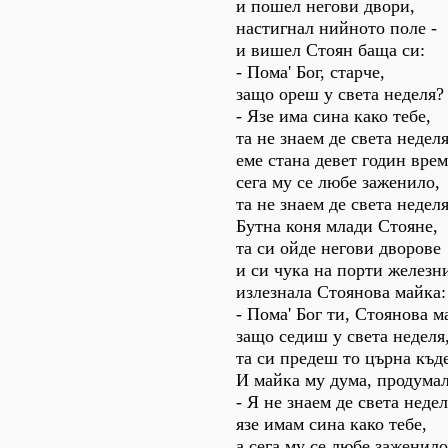
и пошел негови двори,
настигнал нийното поле -
и вишел Стоян баща си:
- Пома' Бог, старче,
защо ореш у света неделя?
- Язе има сина како тебе,
та не знаем де света неделя
еме стана девет годин врем
сега му се любе заженило,
та не знаем де света неделя
Бутна коня млади Стояне,
та си ойде негови дворове
и си чука на порти железн
излезнала Стоянова майка:
- Пома' Бог ти, Стоянова м
защо седиш у света неделя
та си предеш то църна къд
И майка му дума, продумал
- Я не знаем де света недел
язе имам сина како тебе,
а сега му се любе заженило.