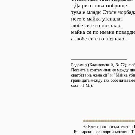
- Да рите това гюбрище -
тува е млади Стоян чорбад
него е майка утепала;
любе си е го познало,
майка се по имане поварди
а любе си е го познало...
Радомир (Качановский, № 72); гюб
Песента е контаминация между дв
сватбата на жена си" и "Майка уб
границата между тях обозначаваме 
съст., Т.М.).
=================
© Електронно издателство L
Български фолклорни мотиви. Т. 