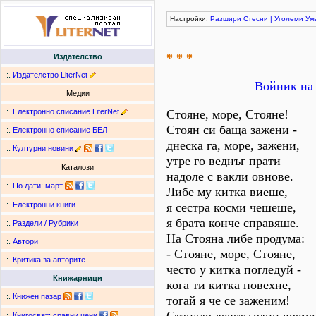
Настройки:
Разшири
Стесни
|
Уголеми
Ум
* * *
Издателство
:.
Издателство LiterNet
Войник на 
Медии
:.
Електронно списание LiterNet
Стояне, море, Стояне!
Стоян си баща зажени -
:.
Електронно списание БЕЛ
днеска га, море, зажени,
:.
Културни новини
утре го веднъг прати
Каталози
надоле с вакли овнове.
:.
По дати
:
март
Либе му китка виеше,
я сестра косми чешеше,
:.
Електронни книги
я брата конче справяше.
:.
Раздели / Рубрики
На Стояна либе продума:
:.
Автори
- Стояне, море, Стояне,
:.
Критика за авторите
често у китка погледуй -
Книжарници
кога ти китка повехне,
:.
Книжен пазар
тогай я че се заженим!
:.
Книгосвят: сравни цени