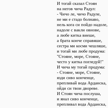
И тогай сказал Стоян
на негов чича Радул:
- Чичо ле, чичо Радуле,
не ми е стадо болнаво,
нель кога си пойдо надоле,
надоле с вакли овнове,
а любе китка виеше,
а брата конче справяше,
сестра ми косми чешляше,
и тогай ми любе продума:
"Стояне, море, Стояне,
често у китка погледуй!"
И чича му тогай продума:
- Стояне, море, Стояне,
язди сиво конченце,
препливай вода Арданска,
ойди си твои двореве.
И Стоян чича послуша,
и янал сиво конченце,
препливал вода Арданска,