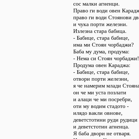
сос малки агненци.
Право ги води овен Карадж
право ги води Стоянови дв
и чука порти железни.
Излезна стара бабица.
- Бабице, стара бабице,
има ми Стоян чорбаджи?
Баба му дума, продума:
- Нема си Стоян чорбаджи!
Продума овен Караджа:
- Бабице, стара бабице,
отвори порти железни,
я че намерим млади Стояна
он че ми уста позлати
и алаци че ми посребри,
оти му водим стадото -
илядо вакли овнове,
деветстотини руди рудици
и деветстотин агненца.
Я баба двори не отваря.