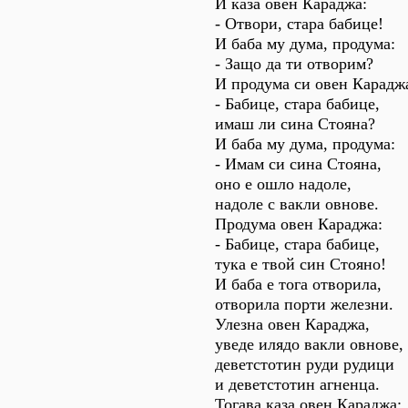
И каза овен Караджа:
- Отвори, стара бабице!
И баба му дума, продума:
- Защо да ти отворим?
И продума си овен Карадж
- Бабице, стара бабице,
имаш ли сина Стояна?
И баба му дума, продума:
- Имам си сина Стояна,
оно е ошло надоле,
надоле с вакли овнове.
Продума овен Караджа:
- Бабице, стара бабице,
тука е твой син Стояно!
И баба е тога отворила,
отворила порти железни.
Улезна овен Караджа,
уведе илядо вакли овнове,
деветстотин руди рудици
и деветстотин агненца.
Тогава каза овен Караджа: