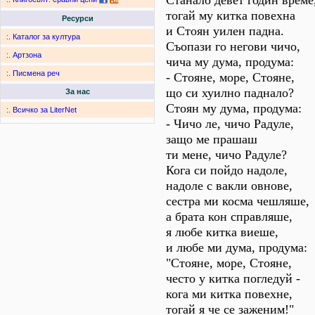
Станало девет годин време
тогай му китка повехна
Ресурси
и Стоян уилен падна.
:.
Каталог за култура
Съопази го негови чичо,
:.
Артзона
чича му дума, продума:
:.
Писмена реч
- Стояне, море, Стояне,
що си хуилно паднало?
За нас
Стоян му дума, продума:
:.
Всичко за LiterNet
- Чичо ле, чичо Радуле,
защо ме прашаш
ти мене, чичо Радуле?
Кога си пойдо надоле,
надоле с вакли овнове,
сестра ми косма чешляше,
а брата кон справляше,
я любе китка виеше,
и любе ми дума, продума:
"Стояне, море, Стояне,
често у китка погледуй -
кога ми китка повехне,
тогай я че се заженим!"