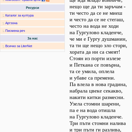
ще ида младо войниче,
нещо ще да ти заръчам -
Ресурси
ти често да се не миеш
:.
Каталог за култура
и често да се не стегаш,
:.
Артзона
често на вода не ходи
:.
Писмена реч
на Гургулово кладенче,
че ми е Гургу душманин,
За нас
та ти ще нещо зло стори,
:.
Всичко за LiterNet
хората да ни са смеят!
Стоян из порти излезе
и Петкана се повърна,
та се умила, оплела
и убаве са премени.
Па влела в нова градина,
набрала цвеке секакво,
накити китки размесни.
Узела стомни шарени,
па е на вода отишла
на Гургулово кладенче.
Три пъти стомни налива
и три пъти ги разлива,