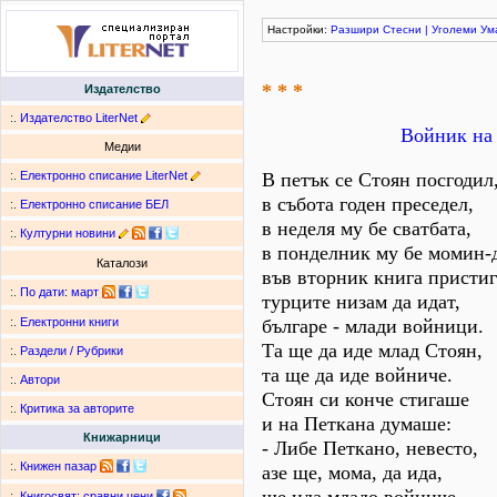
Настройки:
Разшири
Стесни
|
Уголеми
Ум
* * *
Издателство
:.
Издателство LiterNet
Войник на 
Медии
:.
Електронно списание LiterNet
В петък се Стоян посгодил
в събота годен преседел,
:.
Електронно списание БЕЛ
в неделя му бе сватбата,
:.
Културни новини
в понделник му бе момин-
Каталози
във вторник книга пристиг
:.
По дати
:
март
турците низам да идат,
българе - млади войници.
:.
Електронни книги
Та ще да иде млад Стоян,
:.
Раздели / Рубрики
та ще да иде войниче.
:.
Автори
Стоян си конче стигаше
:.
Критика за авторите
и на Петкана думаше:
Книжарници
- Либе Петкано, невесто,
:.
Книжен пазар
азе ще, мома, да ида,
:.
Книгосвят: сравни цени