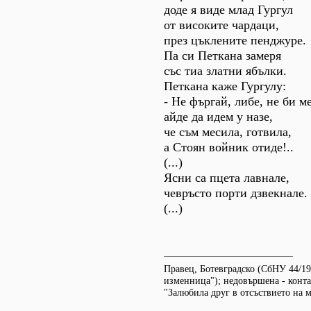
доде я виде млад Гургул
от високите чардаци,
през цъклените пенджуре.
Па си Петкана замеря
със тиа златни ябълки.
Петкана каже Гургулу:
- Не фъргай, либе, не би ме
айде да идем у назе,
че съм месила, готвила,
а Стоян войник отиде!..
(...)
Ясни са пцета лавнале,
чевръсто порти дзвекнале.
(...)
Правец, Ботевградско (СбНУ 44/19
изменница"); недовършена - конт
"Залюбила друг в отсъствието на 