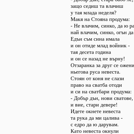
защо седиш та влачиш
у тая млада неделя?
Макя на Стояна продума:
- Не влачим, синко, да ю р
най влачим, синко, огън да
Едън съм сина имала
и он отиде млад войник -
тая десета година
и он се назад не върну!
Отзаранка за друг се ожен
ньегова руса невеста.
Стоян от коня не слази
право на сватба отоди
и си на сватбари продума:
- Добър дън, нови сватове,
и вие, стари девере!
Идете окнете невеста
та рука да ми цалива -
с едро да ю дарувам.
Като невеста окнули