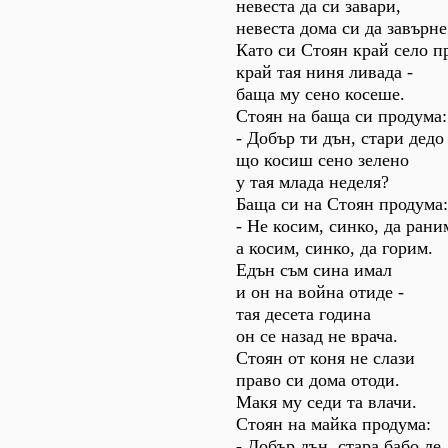
невеста да си завари,
невеста дома си да завърне
Като си Стоян край село п
край тая ниня ливада -
баща му сено косеше.
Стоян на баща си продума:
- Добър ти дън, стари дедо 
що косиш сено зелено
у тая млада неделя?
Баща си на Стоян продума:
- Не косим, синко, да рани
а косим, синко, да горим.
Едън съм сина имал
и он на война отиде -
тая десета година
он се назад не врача.
Стоян от коня не слази
право си дома отоди.
Макя му седи та влачи.
Стоян на майка продума:
- Добър дън, стара бабо ле,