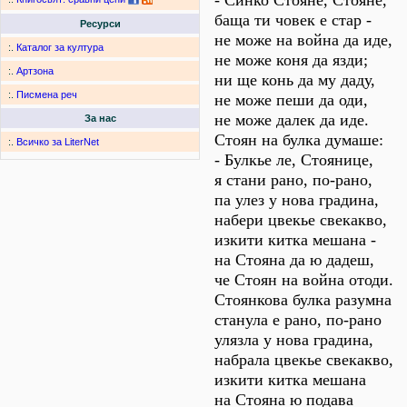
- Синко Стояне, Стояне,
баща ти човек е стар -
Ресурси
не може на война да иде,
:.
Каталог за култура
не може коня да язди;
:.
Артзона
ни ще конь да му даду,
:.
Писмена реч
не може пеши да оди,
не може далек да иде.
За нас
Стоян на булка думаше:
:.
Всичко за LiterNet
- Булкье ле, Стоянице,
я стани рано, по-рано,
па улез у нова градина,
набери цвекье свекакво,
изкити китка мешана -
на Стояна да ю дадеш,
че Стоян на война отоди.
Стоянкова булка разумна
станула е рано, по-рано
улязла у нова градина,
набрала цвекье свекакво,
изкити китка мешана
на Стояна ю подава