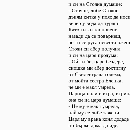
и си на Стояна думаше:
- Стояне, либе Стояне,
дъням китка у пояс да нос
вечер у вода да тураш!
Като ти китка повене
назади да се повърнеш,
че ти се руса невеста ожен
Стоян си абер получил
и си на царя продума:
- Ой ти бе, царе бездере,
сношка ми абер достигну
от Свиленграда голема,
от мойта сестра Еленка,
че ми е макя умрела.
Царица нали е итра, итриц
она си на царя думаше:
- Не му е макя умрела,
най му се либе зажени.
Царя му врана коня додаде 
по-бърже дома да иде,