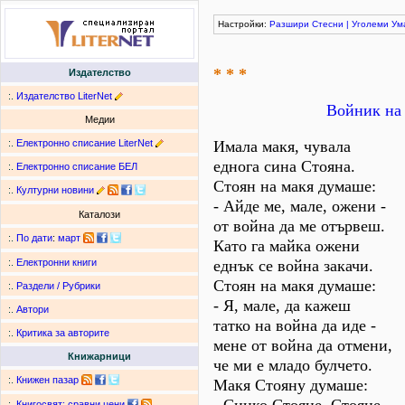
Настройки:
Разшири
Стесни
|
Уголеми
Ум
* * *
Издателство
:.
Издателство LiterNet
Войник на 
Медии
:.
Електронно списание LiterNet
Имала макя, чувала
еднога сина Стояна.
:.
Електронно списание БЕЛ
Стоян на макя думаше:
:.
Културни новини
- Айде ме, мале, ожени -
Каталози
от война да ме отървеш.
:.
По дати
:
март
Като га майка ожени
еднък се война закачи.
:.
Електронни книги
Стоян на макя думаше:
:.
Раздели / Рубрики
- Я, мале, да кажеш
:.
Автори
татко на война да иде -
:.
Критика за авторите
мене от война да отмени,
Книжарници
че ми е младо булчето.
:.
Книжен пазар
Макя Стояну думаше:
:.
Книгосвят: сравни цени