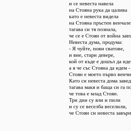
и се невеста навела
на Стояна рука да цалива
като е невеста видела
на Стояна пръстен венчал
тагава си тя познала,
че се е Стоян от война зав
Невеста дума, продума:
- Я чуйте, нови сватове,
и вие, стари девере,
кой от къде е дошъл да иде
а я че със Стояна да идем -
Стоян е моето първо венчи
Като си невеста дома завед
тагава макя и баща си га п
че това е млад Стоян.
Три дни су яли и пили
и су се веселба веселили,
че Стоян си невеста завърн