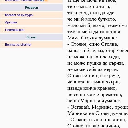
аз ще се моля на тебе,
ти се мили на тати,
Ресурси
тати солдатин да иде,
:.
Каталог за култура
че ми й мило булчето,
:.
Артзона
мило ми й, мамо, тежко ми
:.
Писмена реч
тежко ми й да го оставя.
Мама Стояну думаше:
За нас
- Стояне, сино Стояне,
:.
Всичко за LiterNet
баща ти й, мама, стар чове
не може на кон да седи,
не може пушка да държи,
не може сабя да върти.
Стоян си нищо не рече,
че влезе в тъмни яхъри,
изведе конче хранено,
че се на конче преметна,
че на Маринка думаше:
- Оставай, Маринке, прощ
Маринка на Стоян думаше
- Стояне, първа пръвнино,
Стояне, първо венчило,