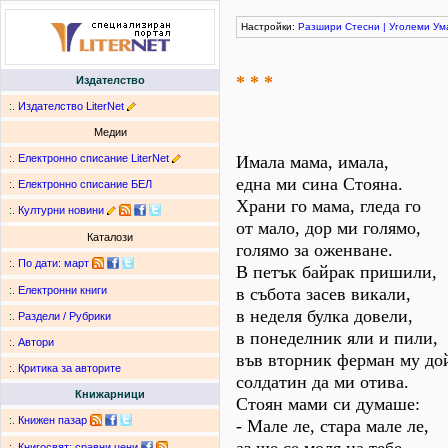
Настройки:
Разшири
Стесни
|
Уголеми
Ум
* * *
Издателство
:.
Издателство LiterNet
Медии
:.
Електронно списание LiterNet
Имала мама, имала,
една ми сина Стояна.
:.
Електронно списание БЕЛ
Храни го мама, гледа го
:.
Културни новини
от мало, дор ми голямо,
Каталози
голямо за оженване.
:.
По дати
:
март
В петък байрак пришили,
в събота засев викали,
:.
Електронни книги
в неделя булка довели,
:.
Раздели / Рубрики
в понеделник яли и пили,
:.
Автори
във вторник ферман му дой
:.
Критика за авторите
солдатин да ми отива.
Книжарници
Стоян мами си думаше:
:.
Книжен пазар
- Мале ле, стара мале ле,
:.
Книгосвят: сравни цени