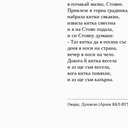
я почакай малко, Стояне.
Привлезе в горна градинка
набрала китки сякакви,
извила китка смесена
и я на Стоян подала,
и си Стояну думаше:
- Таз китка да я носиш със 
деня я носи на страна,
вечер я носи на чело.
Докога й китка весела
и аз ще съм весела,
кога китка повяхне,
и аз ще съм кахърна.
Окорш, Дуловско (Архив КБЛ-ВТУ