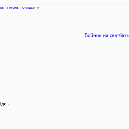
али
|
Потъмни
|
Стандартни
Войник на сватбата
де -