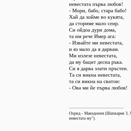
невестата първа любов!
- Мори, бабо, стара бабо!
Хай да хойме во кукята,
да сториме мало сеир.
Си ойдоа дури дома,
та им рече Имер ага:
- Извайте ми невестата,
и яз мало да я дарвам.
Ми излезе невестата,
да му бацит десна ръка.
Си я дарва злати пръстен.
Та си викна невестата,
та си викна на сватои:
- Ова ми йе първа любов!
Охрид - Македония (Шапкарев 3, №
невестата му").