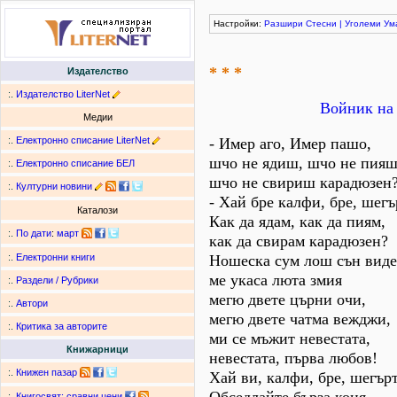
Настройки:
Разшири
Стесни
|
Уголеми
Ум
* * *
Издателство
:.
Издателство LiterNet
Войник на 
Медии
:.
Електронно списание LiterNet
- Имер аго, Имер пашо,
шчо не ядиш, шчо не пияш
:.
Електронно списание БЕЛ
шчо не свириш карадюзен
:.
Културни новини
- Хай бре калфи, бре, шегъ
Каталози
Как да ядам, как да пиям,
:.
По дати
:
март
как да свирам карадюзен?
Ношеска сум лош сън виде
:.
Електронни книги
ме укаса люта змия
:.
Раздели / Рубрики
мегю двете църни очи,
:.
Автори
мегю двете чатма вежджи,
:.
Критика за авторите
ми се мъжит невестата,
Книжарници
невестата, първа любов!
:.
Книжен пазар
Хай ви, калфи, бре, шегър
:.
Книгосвят: сравни цени