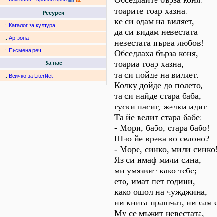
Обседлайте бърза коня,
тоарите тоар хазна,
Ресурси
ке си одам на виляет,
:.
Каталог за култура
да си видам невестата
:.
Артзона
невестата първа любов!
:.
Писмена реч
Обседлаха бърза коня,
тоариа тоар хазна,
За нас
та си пойде на виляет.
:.
Всичко за LiterNet
Колку дойде до полето,
та си найде стара баба,
гуски пасит, желки идит.
Та йе велит стара бабе:
- Мори, бабо, стара бабо!
Шчо йе врева во селоно?
- Море, синко, мили синко
Яз си имаф мили сина,
ми умязвит како тебе;
ето, имат пет години,
како ошол на чужджина,
ни книга прашчат, ни сам 
Му се мъжит невестата,