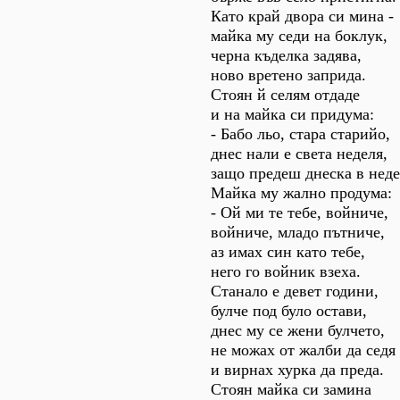
Като край двора си мина -
майка му седи на боклук,
черна къделка задява,
ново вретено заприда.
Стоян й селям отдаде
и на майка си придума:
- Бабо льо, стара старийо,
днес нали е света неделя,
защо предеш днеска в неде
Майка му жално продума:
- Ой ми те тебе, войниче,
войниче, младо пътниче,
аз имах син като тебе,
него го войник взеха.
Станало е девет години,
булче под було остави,
днес му се жени булчето,
не можах от жалби да седя
и вирнах хурка да преда.
Стоян майка си замина