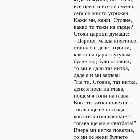
все пееш и все се смееш,
сега си много угрижен.
Кажи ми, кажи, Стояне,
какво ти тежи на сърце?
Стоян царици думаше:
- Царице, млада княгиньо,
станало е девет години,
както на царя слугувам,
булче под було оставих,
то ми е дало таз китка,
даде я и ми заръча:
"На ти, Стояне, таз китка,
деня я носи на глава,
нощем я топи на глава.
Кога ти китка повехне -
тогава ще се посгодя;
кога ти китка изсъхне -
тогава ще ми е сватбата!"
Вчера ми китка повяхна,
то ми се жени булчето