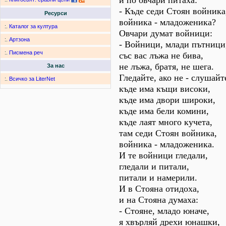
и по овчари питаха:
- Къде седи Стоян войника
Ресурси
войника - младоженика?
:.
Каталог за култура
Овчари думат войници:
:.
Артзона
- Войници, млади пътници
:.
Писмена реч
със вас лъжа не бива,
не лъжа, братя, не шега.
За нас
Гледайте, ако не - слушайт
:.
Всичко за LiterNet
къде има къщи високи,
къде има двори широки,
къде има бели комини,
къде лаят много кучета,
там седи Стоян войника,
войника - младоженика.
И те войници гледали,
гледали и питали,
питали и намерили.
И в Стояна отидоха,
и на Стояна думаха:
- Стояне, младо юначе,
я хвърляй дрехи юнашки,