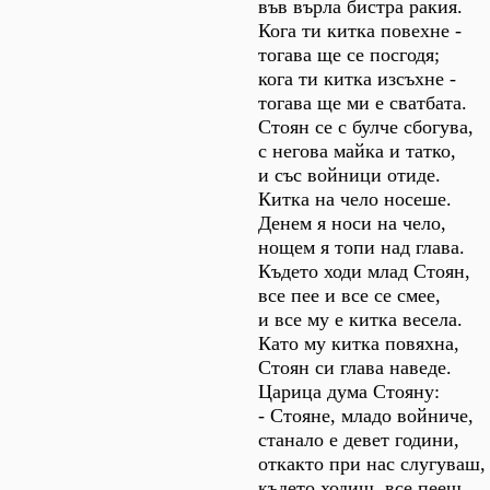
във върла бистра ракия.
Кога ти китка повехне -
тогава ще се посгодя;
кога ти китка изсъхне -
тогава ще ми е сватбата.
Стоян се с булче сбогува,
с негова майка и татко,
и със войници отиде.
Китка на чело носеше.
Денем я носи на чело,
нощем я топи над глава.
Където ходи млад Стоян,
все пее и все се смее,
и все му е китка весела.
Като му китка повяхна,
Стоян си глава наведе.
Царица дума Стояну:
- Стояне, младо войниче,
станало е девет години,
откакто при нас слугуваш,
където ходиш, все пееш,