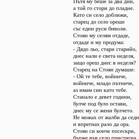
Пътя му беше за два дни,
а той го стори до пладне.
Като си село доближи,
старец до село ореше
със едни руси биволи.
Стоян му селям отдаде,
отдаде и му продума:
- Дядо льо, стари старийо,
днес нали е света неделя,
защо ореш днес в неделя?
Старец на Стоян думаше:
- Ой те тебе, войниче,
войниче, младо пътниче,
аз имам син като тебе.
Станало е девет години,
булче под було остави,
днес му се жени булчето.
Не можах от жалби да седн
и впрегнах рало да ора.
Стоян си конче посескри,
бърже във село пристигна.