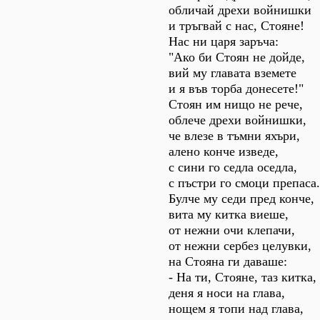
обличай дрехи войнишки
и тръгвай с нас, Стояне!
Нас ни царя заръча:
"Ако би Стоян не дойде,
вий му главата вземете
и я във торба донесете!"
Стоян им нищо не рече,
облече дрехи войнишки,
че влезе в тъмни яхъри,
алено конче изведе,
с сини го седла оседла,
с пъстри го смоци препаса.
Булче му седи пред конче,
вита му китка виеше,
от нежни очи клепачи,
от нежни сербез целувки,
на Стояна ги даваше:
- На ти, Стояне, таз китка,
деня я носи на глава,
нощем я топи над глава,