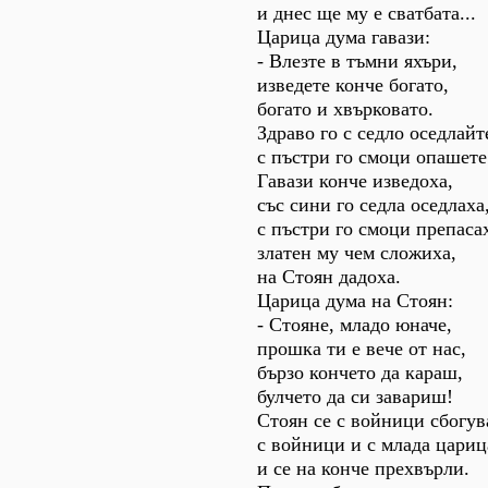
и днес ще му е сватбата...
Царица дума гавази:
- Влезте в тъмни яхъри,
изведете конче богато,
богато и хвърковато.
Здраво го с седло оседлайт
с пъстри го смоци опашете
Гавази конче изведоха,
със сини го седла оседлаха
с пъстри го смоци препаса
златен му чем сложиха,
на Стоян дадоха.
Царица дума на Стоян:
- Стояне, младо юначе,
прошка ти е вече от нас,
бързо кончето да караш,
булчето да си завариш!
Стоян се с войници сбогув
с войници и с млада цариц
и се на конче прехвърли.