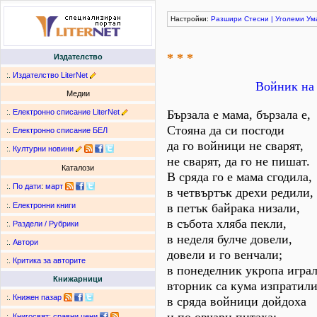
Настройки:
Разшири
Стесни
|
Уголеми
Ум
* * *
Издателство
:.
Издателство LiterNet
Войник на 
Медии
:.
Електронно списание LiterNet
Бързала е мама, бързала е,
Стояна да си посгоди
:.
Електронно списание БЕЛ
да го войници не сварят,
:.
Културни новини
не сварят, да го не пишат.
Каталози
В сряда го е мама сгодила,
:.
По дати
:
март
в четвъртък дрехи редили,
в петък байрака низали,
:.
Електронни книги
в събота хляба пекли,
:.
Раздели / Рубрики
в неделя булче довели,
:.
Автори
довели и го венчали;
:.
Критика за авторите
в понеделник укропа играл
Книжарници
вторник са кума изпратили
:.
Книжен пазар
в сряда войници дойдоха
:.
Книгосвят: сравни цени