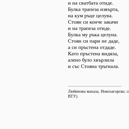
и на сватбата отиде.
Булка трапеза извърта,
на кум ръце целува.
Стоян си конче закачи
и на трапеза отиде.
Булка му ръка целуна.
Стоян си пари не даде,
а си пръстена отдаде.
Като пръстена видяла,
алено було хвърлила
и със Стояна тръгнала.
Любенова махала, Новозагорско; 
ВТУ).