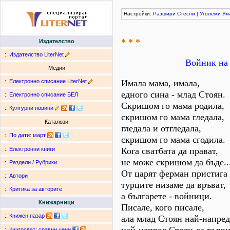
Настройки:
Разшири
Стесни
|
Уголеми
Ум
* * *
Издателство
:.
Издателство LiterNet
Войник на 
Медии
:.
Електронно списание LiterNet
Имала мама, имала,
едного сина - млад Стоян.
:.
Електронно списание БЕЛ
Скришом го мама родила,
:.
Културни новини
скришом го мама гледала,
Каталози
гледала и отгледала,
:.
По дати
:
март
скришом го мама сгодила.
Кога сватбата да прават,
:.
Електронни книги
не може скришом да бъде..
:.
Раздели / Рубрики
От царят ферман пристига 
:.
Автори
турците низаме да връват,
:.
Критика за авторите
а българете - войници.
Книжарници
Писале, кого писале,
:.
Книжен пазар
ала млад Стоян най-напред
:.
Книгосвят: сравни цени