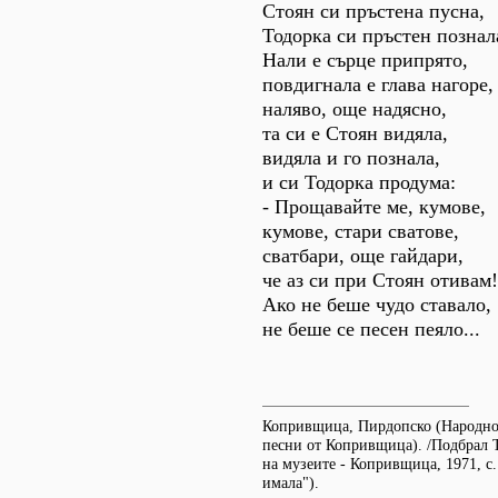
Стоян си пръстена пусна,
Тодорка си пръстен познала
Нали е сърце припрято,
повдигнала е глава нагоре,
наляво, още надясно,
та си е Стоян видяла,
видяла и го познала,
и си Тодорка продума:
- Прощавайте ме, кумове,
кумове, стари сватове,
сватбари, още гайдари,
че аз си при Стоян отивам!
Ако не беше чудо ставало,
не беше се песен пеяло...
Копривщица, Пирдопско (Народно
песни от Копривщица). /Подбрал 
на музеите - Копривщица, 1971, с.
имала").