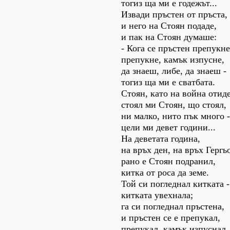
тогиз ща ми е годежът...
Извади пръстен от пръста,
и него на Стоян подаде,
и пак на Стоян думаше:
- Кога се пръстен препукне
препукне, камък изпусне,
да знаеш, либе, да знаеш -
тогиз ща ми е сватбата.
Стоян, като на война отиде
стоял ми Стоян, що стоял,
ни малко, нито пък много -
цели ми девет години...
На деветата година,
на връх ден, на връх Гергь
рано е Стоян подранил,
китка от роса да земе.
Той си погледнал китката -
китката увехнала;
га си погледнал пръстена,
и пръстен се е препукал,
препукал, камък изпуснал..