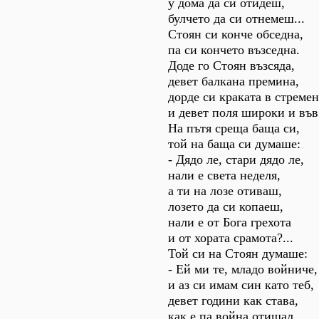
у дома да си отидеш,
булчето да си отнемеш...
Стоян си конче обседна,
па си кончето възседна.
Доде го Стоян възсяда,
девет балкана премина,
дорде си краката в стреме
и девет поля широки и във
На пътя среща баща си,
той на баща си думаше:
- Дядо ле, стари дядо ле,
нали е света неделя,
а ти на лозе отиваш,
лозето да си копаеш,
нали е от Бога грехота
и от хората срамота?...
Той си на Стоян думаше:
- Ей ми те, младо войниче,
и аз си имам син като теб,
девет години как става,
как е па война отишал,