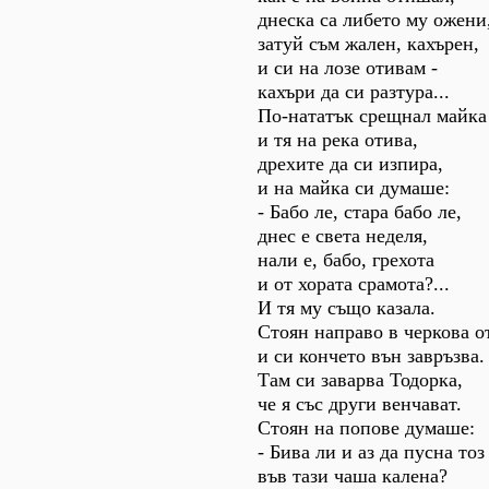
днеска са либето му ожени
затуй съм жален, кахърен,
и си на лозе отивам -
кахъри да си разтура...
По-нататък срещнал майка
и тя на река отива,
дрехите да си изпира,
и на майка си думаше:
- Бабо ле, стара бабо ле,
днес е света неделя,
нали е, бабо, грехота
и от хората срамота?...
И тя му също казала.
Стоян направо в черкова о
и си кончето вън завръзва.
Там си заварва Тодорка,
че я със други венчават.
Стоян на попове думаше:
- Бива ли и аз да пусна тоз
във тази чаша калена?