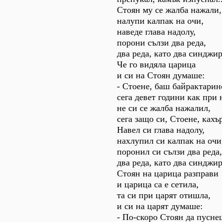
Стоян му се жалба нажали,
налупи калпак на очи,
наведе глава надолу,
порони сълзи два реда,
два реда, като два синджир
Че го видяла царица
и си на Стоян думаше:
- Стоене, баш байрактарин
сега девет години как при 
не си се жалба нажалил,
сега защо си, Стоене, кахъ
Навел си глава надолу,
нахлупил си калпак на очи
поронил си сълзи два реда,
два реда, като два синджир
Стоян на царица разправи
и царица са е сетила,
та си при царят отишла,
и си на царят думаше:
- По-скоро Стоян да пусне