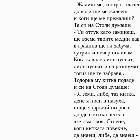
- Жалиш ме, сестро, плаче
до коги ще ме жалееш
и коги ще ме прежалиш?
Тя си на Стоян думаше:
- Ти оттук като заминеш,
ще взема твоите медни кав
в градина ще ги забуча,
сутрин и вечер поливам.
Кога кавале лист пуснат,
лист пуснат и са разшумят,
тогиз ще те забравя...
Тодорка му китка подаде
и си на Стоян думаше:
- Я земи, либе, таз китка,
дене я носи в пазуха,
ноще я фръгай по роса;
дорде е китка весела,
азе съм твоя, Стоене;
коги китката повехне,
да знаеш, либе, да знаеш -