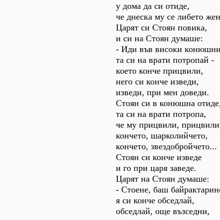
у дома да си отиде,
че днеска му се либето же
Царят си Стоян повика,
и си на Стоян думаше:
- Иди във високи конюшни
та си на врати потропай -
което конче прицвили,
него си конче изведи,
изведи, при мен доведи.
Стоян си в конюшна отиде
та си на врати потропа,
че му прицвили, прицвили
кончето, шарколийчето,
кончето, звездобройчето...
Стоян си конче изведе
и го при царя заведе.
Царят на Стоян думаше:
- Стоене, баш байрактарин
я си конче обседлай,
обседлай, още възседни,