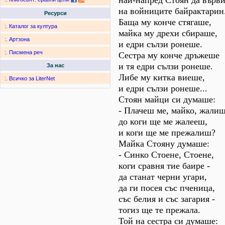
най-напред Стоян да върви
на войниците байрактарин
Ресурси
Баща му конче стягаше,
:.
Каталог за култура
майка му дрехи сбираше,
:.
Артзона
и едри сълзи ронеше.
:.
Писмена реч
Сестра му конче дръжеше
и тя едри сълзи ронеше.
За нас
Либе му китка виеше,
:.
Всичко за LiterNet
и едри сълзи ронеше...
Стоян майци си думаше:
- Плачеш ме, майко, жалиш
до коги ще ме жалееш,
и коги ще ме прежалиш?
Майка Стояну думаше:
- Синко Стоене, Стоене,
коги сравня тие баире -
да станат черни угари,
да ги посея със пченица,
със белия и със загария -
тогиз ще те прежала.
Той на сестра си думаше: