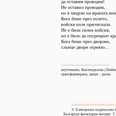
да оставим проводия!
Не оставил проводия,
но я хвърли на враната кон
Кога беше през полето,
войскя поле притиснала.
Не е била силна войскя,
но е било да посрещнат кр
Кога беше през дворове,
слънце двори огреяло…
неуточнено, Кюстендилско (Любено
трансформирана; щици - дъски.
=================
© Електронно издателство L
Български фолклорни мотиви. Т. 