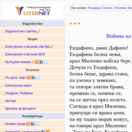
Настройки:
Разшири
Стесни
|
Уголеми
Ум
* * *
Издателство
:.
Издателство LiterNet
Войник на 
Медии
:.
Електронно списание LiterNet
Ендафино, джан Дафино!
Ендафина болна лежи,
:.
Електронно списание БЕЛ
крал Миленко войска бере.
:.
Културни новини
Дочула го Ендафина,
Каталози
болна беше, здрава стана,
:.
По дати
:
март
па улезна у земнико,
та отвори златни брави,
:.
Електронни книги
премени се, начини се,
:.
Раздели / Рубрики
па се шетна през полето.
:.
Автори
Согледа я крал Миленко,
:.
Критика за авторите
припущи си врана коня,
Книжарници
па му падна морав кожух,
:.
Книжен пазар
па говори крал Миленко:
:.
Книгосвят: сравни цени