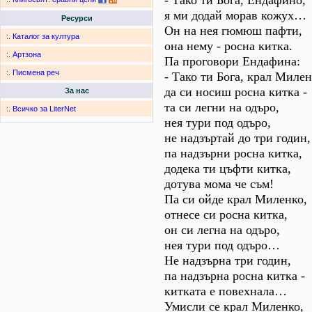
- Тако ти Бога, Ендафино,
я ми додай морав кожух…
Ресурси
Он на нея гюмюш пафти,
:.
Каталог за култура
она нему - росна китка.
:.
Артзона
Па проговори Ендафина:
:.
Писмена реч
- Тако ти Бога, крал Милен
да си носиш росна китка -
За нас
та си легни на одъро,
:.
Всичко за LiterNet
нея тури под одъро,
не надзъртай до три годин,
па надзърни росна китка,
додека ти цъфти китка,
дотува мома че съм!
Па си ойде крал Миленко,
отнесе си росна китка,
он си легна на одъро,
нея тури под одъро…
Не надзърна три годин,
па надзърна росна китка -
китката е повехнала…
Умисли се крал Миленко,