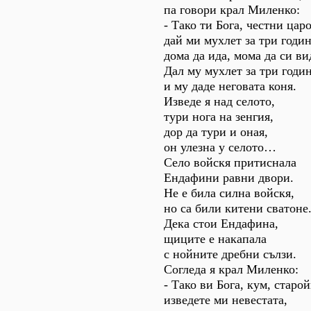
па говори крал Миленко:
- Тако ти Бога, честни царо
дай ми мухлет за три годин
дома да ида, мома да си ви
Дал му мухлет за три годин
и му даде неговата коня.
Изведе я над селото,
тури нога на зенгия,
дор да тури и оная,
он улезна у селото…
Село войскя притиснала
Ендафини равни двори.
Не е била силна войскя,
но са били китени сватоне
Дека стои Ендафина,
щиците е накапала
с нойните дребни сълзи.
Согледа я крал Миленко:
- Тако ви Бога, кум, старой
изведете ми невестата,