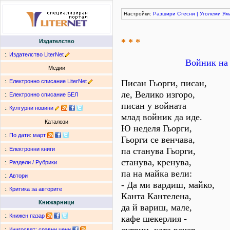
Настройки:
Разшири
Стесни
|
Уголеми
Ум
* * *
Издателство
:.
Издателство LiterNet
Войник на 
Медии
:.
Електронно списание LiterNet
Писан Гьорги, писан,
ле, Велико изгоро,
:.
Електронно списание БЕЛ
писан у войната
:.
Културни новини
млад войник да иде.
Каталози
Ю неделя Гьорги,
:.
По дати
:
март
Гьорги се венчава,
па станува Гьорги,
:.
Електронни книги
станува, кренува,
:.
Раздели / Рубрики
па на майка вели:
:.
Автори
- Да ми вардиш, майко,
:.
Критика за авторите
Канта Кантелена,
Книжарници
да й вариш, мале,
:.
Книжен пазар
кафе шекерлия -
:.
Книгосвят: сравни цени