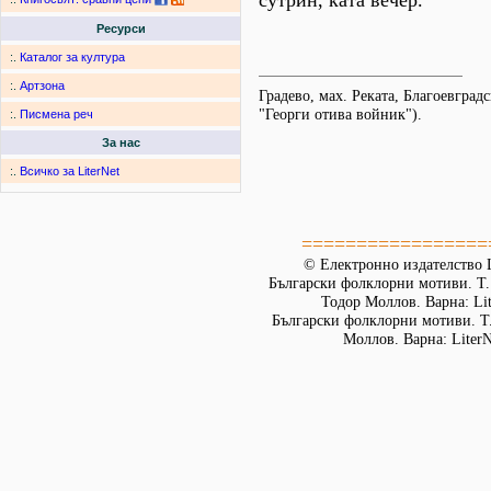
сутрин, ката вечер.
Ресурси
:.
Каталог за култура
:.
Артзона
Градево, мах. Реката, Благоевград
"Георги отива войник").
:.
Писмена реч
За нас
:.
Всичко за LiterNet
=================
© Електронно издателство L
Български фолклорни мотиви. Т. 
Тодор Моллов. Варна: Lit
Български фолклорни мотиви. Т. 
Моллов. Варна: LiterN