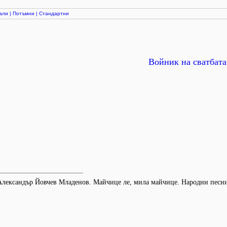
али
|
Потъмни
|
Стандартни
Войник на сватбата
(Александър Йовчев Младенов. Майчице ле, мила майчице. Народни песни