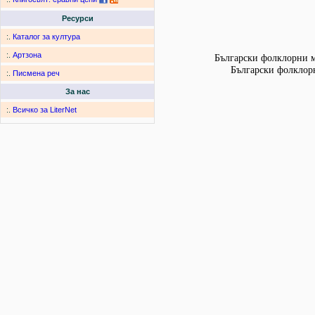
Ресурси
:.
Каталог за култура
:.
Артзона
Български фолклорни мо
Български фолклорн
:.
Писмена реч
За нас
:.
Всичко за LiterNet