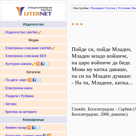
Настройки:
Разшири
Стесни
|
Уголеми
Ум
* * *
Издателство
:.
Издателство LiterNet
Медии
:.
Електронно списание LiterNet
Пойде си, пойде Младен,
Младен младо войниче,
:.
Електронно списание БЕЛ
на царо войниче да биде.
:.
Културни новини
Мома му китка даваше,
Каталози
па си на Младен думаше:
:.
По дати
:
март
- На ти, Младене, китка...
:.
Електронни книги
:.
Раздели / Рубрики
:.
Автори
Гложйе, Босилеградско - Сърбия 
:.
Критика за авторите
Босилеградско; 2006; ръкопис).
Книжарници
:.
Книжен пазар
:.
Книгосвят: сравни цени