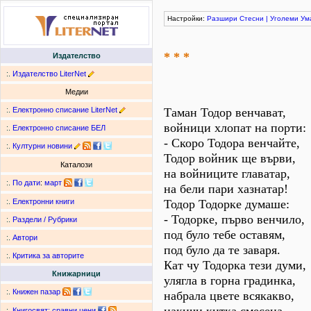
Настройки:
Разшири
Стесни
|
Уголеми
Ум
* * *
Издателство
:.
Издателство LiterNet
Медии
:.
Електронно списание LiterNet
Таман Тодор венчават,
войници хлопат на порти:
:.
Електронно списание БЕЛ
- Скоро Тодора венчайте,
:.
Културни новини
Тодор войник ще върви,
Каталози
на войниците главатар,
:.
По дати
:
март
на бели пари хазнатар!
Тодор Тодорке думаше:
:.
Електронни книги
- Тодорке, първо венчило,
:.
Раздели / Рубрики
под було тебе оставям,
:.
Автори
под було да те заваря.
:.
Критика за авторите
Кат чу Тодорка тези думи,
Книжарници
улягла в горна градинка,
:.
Книжен пазар
набрала цвете всякакво,
:.
Книгосвят: сравни цени