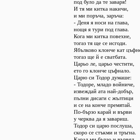
под було да те заваря!
И тя ми китка накичи,
и ми поръча, заръча:
- Деня я носи на глава,
нощя я тури под глава.
Кога ми китка повехне,
тогаз тя ще се исгоди.
Ябълково клонче кат цъфн
тогаз ще й е сватбата.
Царьо ле, царьо честити,
ето го клонче цъфнало.
Царю си Тодор думаше:
- Тодоре, младо войниче,
извеждай ата най-добър,
пълни дисаги с жълтици
и се на конче премятай.
По-бързо карай и върви
у черква да я завариш.
Тодор си царю послуша,
скоро се стъкми и тръгна.
Карал ми бързо и вървял.