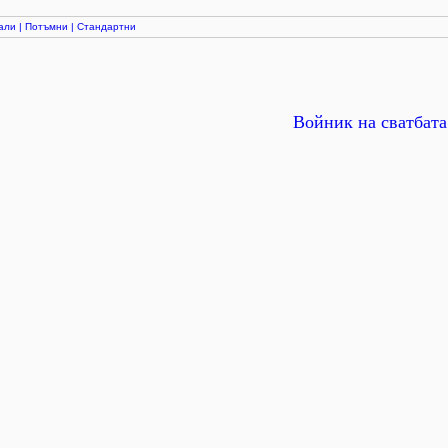
али
|
Потъмни
|
Стандартни
Войник на сватбата