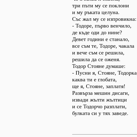
три пъти му се поклони
и му ръката целуна.
Със жал му се изпровикна:
- Тодоре, първо венчило,
де къде оди до нине?
Девет години е станало,
все съм те, Тодоре, чакала
и вече съм се решила,
решила да се оженя.
Тодор Стояне думаше:
- Пусни я, Стояне, Тодорка
каква ти е глобата,
ще я, Стояне, заплатя!
Развърза мешин дисаги,
извади жълти жълтици
и се Тодорчо разплати,
булката си у тях заведе.