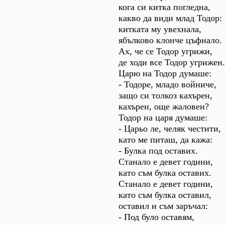
кога си китка погледна,
какво да види млад Тодор:
китката му увехнала,
ябълково клонче цъфнало.
Ах, че се Тодор угрижи,
де ходи все Тодор угрижен.
Царю на Тодор думаше:
- Тодоре, младо войниче,
защо си толкоз кахърен,
кахърен, още жаловен?
Тодор на царя думаше:
- Царьо ле, челяк честити,
като ме питаш, да кажа:
- Булка под оставих.
Станало е девет години,
като съм булка оставих.
Станало е девет години,
като съм булка оставил,
оставил и съм заръчал:
- Под було оставям,