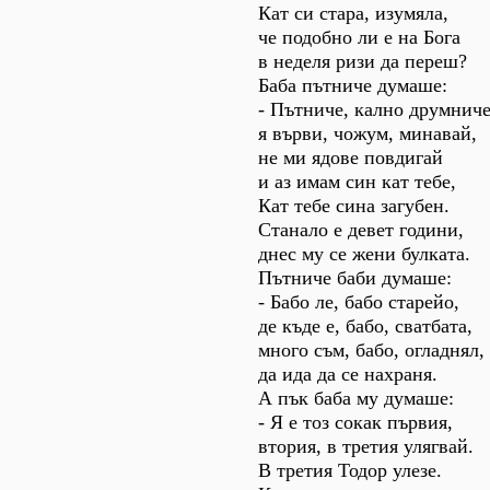
Кат си стара, изумяла,
че подобно ли е на Бога
в неделя ризи да переш?
Баба пътниче думаше:
- Пътниче, кално друмниче
я върви, чожум, минавай,
не ми ядове повдигай
и аз имам син кат тебе,
Кат тебе сина загубен.
Станало е девет години,
днес му се жени булката.
Пътниче баби думаше:
- Бабо ле, бабо старейо,
де къде е, бабо, сватбата,
много съм, бабо, огладнял,
да ида да се нахраня.
А пък баба му думаше:
- Я е тоз сокак първия,
втория, в третия улягвай.
В третия Тодор улезе.