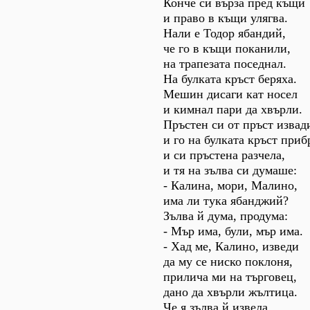
Конче си върза пред къщи
и право в къщи улягва.
Нали е Тодор ябандий,
че го в къщи поканили,
на трапезата поседнал.
На булката кръст беряха.
Мешин дисаги кат носел
и кимнал пари да хвърли.
Пръстен си от пръст извад
и го на булката кръст приб
и си пръстена разчела,
и тя на зълва си думаше:
- Калина, мори, Малино,
има ли тука ябанджий?
Зълва й дума, продума:
- Мър има, були, мър има.
- Хад ме, Калино, изведи
да му се ниско поклоня,
прилича ми на търговец,
дано да хвърли жълтица.
Че я зълва й извела,