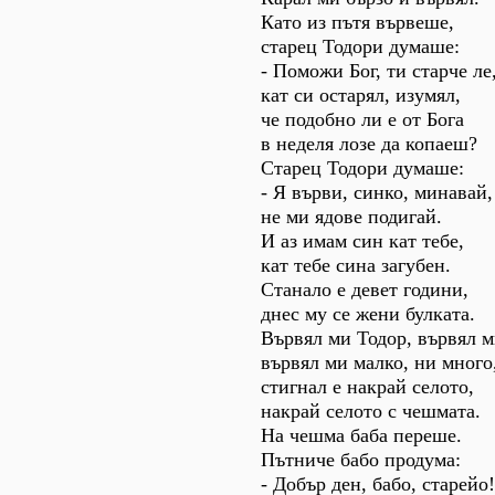
Като из пътя вървеше,
старец Тодори думаше:
- Поможи Бог, ти старче ле
кат си остарял, изумял,
че подобно ли е от Бога
в неделя лозе да копаеш?
Старец Тодори думаше:
- Я върви, синко, минавай,
не ми ядове подигай.
И аз имам син кат тебе,
кат тебе сина загубен.
Станало е девет години,
днес му се жени булката.
Вървял ми Тодор, вървял м
вървял ми малко, ни много
стигнал е накрай селото,
накрай селото с чешмата.
На чешма баба переше.
Пътниче бабо продума:
- Добър ден, бабо, старейо!