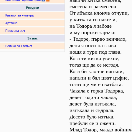
накичи китка смесена,
смесена и размесена.
Ресурси
От ябълка клонче отчупи,
:.
Каталог за култура
у китката го накичи,
:.
Артзона
на Тодора я забоде
:.
Писмена реч
и му поръки заръча:
- Тодоре, първо венчило,
За нас
деня я носи на глава
:.
Всичко за LiterNet
нощя я тури под глава.
Кога ти китка увехне,
тогаз ще да се исгодя.
Кога би клонче напъпи,
напъпи и бял цвят цъфне,
тогаз ще ми е сватбата.
Чакала е горка Тодорка,
девет години чакала,
девет була изтъкала,
изтъкала и съдрала.
Десето було изтъка,
пребули се и ожени.
Млад Тодор, младо войнич