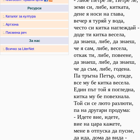
- Либе Петре ле, Петре ле,
земи си, либе, китката,
Ресурси
дене я носи на глава,
:.
Каталог за култура
вечер я туряй у вода,
:.
Артзона
често си китка наглеждай -
:.
Писмена реч
доде ти китка весела,
да знаеш, либе, да знаеш,
За нас
че я сам, либе, весела,
:.
Всичко за LiterNet
откак ти, либе, повеене,
да знаеш, либе, да знаеш,
че да съм, либе, годена.
Па тръгна Петър, отиде,
все му бе китка весела.
Един път той я погледна,
китка му бе повехнала.
Той си се люто разлюти,
па на другари продума:
- Идете вие, идете,
вие на цара кажете,
мене в отпуска да пусне,
да ида, дома да вида -