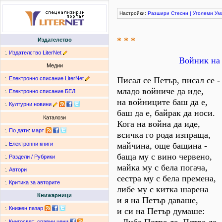
Настройки:
Разшири
Стесни
|
Уголеми
Ум
* * *
Издателство
:.
Издателство LiterNet
Войник на 
Медии
:.
Електронно списание LiterNet
Писал се Петър, писал се -
младо войниче да иде,
:.
Електронно списание БЕЛ
на войниците баш да е,
:.
Културни новини
баш да е, байрак да носи.
Каталози
Кога на война да иде,
:.
По дати
:
март
всичка го рода изпраща,
майчина, още бащина -
:.
Електронни книги
баща му с вино червено,
:.
Раздели / Рубрики
майка му с бела погача,
:.
Автори
сестра му с бела премена,
:.
Критика за авторите
либе му с китка шарена
Книжарници
и я на Петър даваше,
:.
Книжен пазар
и си на Петър думаше:
:.
Книгосвят: сравни цени