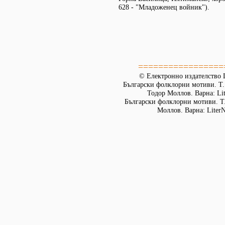
628 - "Младоженец войник").
=================
© Електронно издателство L
Български фолклорни мотиви. Т. 
Тодор Моллов. Варна: Lit
Български фолклорни мотиви. Т. 
Моллов. Варна: LiterN