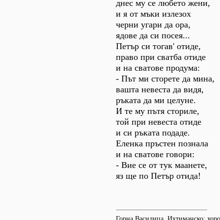
днес му се любето жени,
и я от мъки излезох
черни угари да ора,
ядове да си посея...
Петър си тогав' отиде,
право при сватба отиде
и на сватове продума:
- Път ми сторете да мина,
вашта невеста да видя,
ръката да ми целуне.
И те му пътя сториле,
той при невеста отиде
и си ръката подаде.
Еленка пръстен познала
и на сватове говори:
- Вие се от тук маанете,
яз ще по Петър отида!
Горна Василица, Ихтиманско; хор