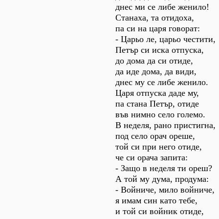
днес ми се либе женило!
Станаха, та отидоха,
па си на царя говорат:
- Царьо ле, царьо честити,
Петър си иска отпуска,
до дома да си отиде,
да иде дома, да види,
днес му се либе женило.
Царя отпуска даде му,
па стана Петър, отиде
във нимно село големо.
В неделя, рано пристигна,
под село орач ореше,
той си при него отиде,
че си орача запита:
- Защо в неделя ти ореш?
А той му дума, продума:
- Войниче, мило войниче,
я имам син като тебе,
и той си войник отиде,