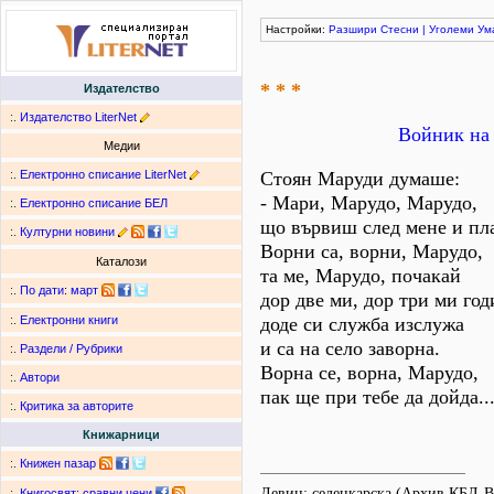
Настройки:
Разшири
Стесни
|
Уголеми
Ум
* * *
Издателство
:.
Издателство LiterNet
Войник на 
Медии
:.
Електронно списание LiterNet
Стоян Маруди думаше:
- Мари, Марудо, Марудо,
:.
Електронно списание БЕЛ
що вървиш след мене и пл
:.
Културни новини
Ворни са, ворни, Марудо,
Каталози
та ме, Марудо, почакай
:.
По дати
:
март
дор две ми, дор три ми год
доде си служба изслужа
:.
Електронни книги
и са на село заворна.
:.
Раздели / Рубрики
Ворна се, ворна, Марудо,
:.
Автори
пак ще при тебе да дойда..
:.
Критика за авторите
Книжарници
:.
Книжен пазар
Девин; седенкарска (Архив КБЛ-
:.
Книгосвят: сравни цени