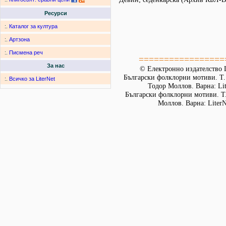
Ресурси
:.
Каталог за култура
:.
Артзона
:.
Писмена реч
=================
За нас
© Електронно издателство L
Български фолклорни мотиви. Т. 
:.
Всичко за LiterNet
Тодор Моллов. Варна: Lit
Български фолклорни мотиви. Т. 
Моллов. Варна: LiterN