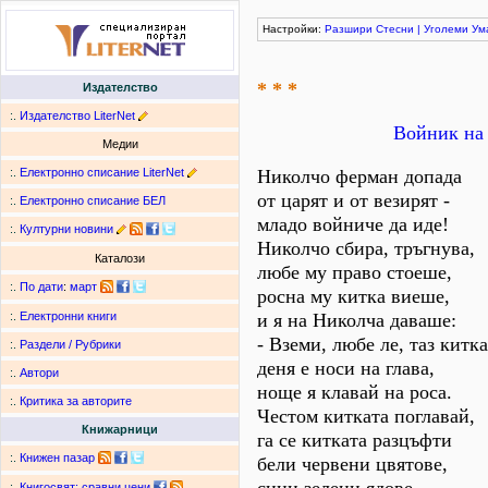
Настройки:
Разшири
Стесни
|
Уголеми
Ум
* * *
Издателство
:.
Издателство LiterNet
Войник на 
Медии
:.
Електронно списание LiterNet
Николчо ферман допада
от царят и от везирят -
:.
Електронно списание БЕЛ
младо войниче да иде!
:.
Културни новини
Николчо сбира, тръгнува,
Каталози
любе му право стоеше,
:.
По дати
:
март
росна му китка виеше,
и я на Николча даваше:
:.
Електронни книги
- Вземи, любе ле, таз китка
:.
Раздели / Рубрики
деня е носи на глава,
:.
Автори
ноще я клавай на роса.
:.
Критика за авторите
Честом китката поглавай,
Книжарници
га се китката разцъфти
:.
Книжен пазар
бели червени цвятове,
:.
Книгосвят: сравни цени