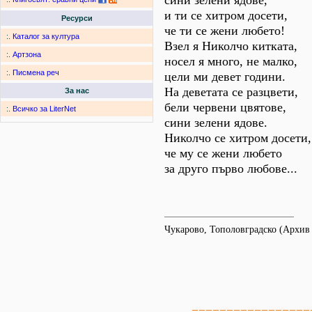
сини зелени ядове,
и ти се хитром досети,
Ресурси
че ти се жени любето!
:.
Каталог за култура
Взел я Николчо китката,
:.
Артзона
носел я много, не малко,
:.
Писмена реч
цели ми девет години.
На деветата се разцвети,
За нас
бели червени цвятове,
:.
Всичко за LiterNet
сини зелени ядове.
Николчо се хитром досети,
че му се жени любето
за друго първо любове...
Чукарово, Тополовградско (Архи
=================