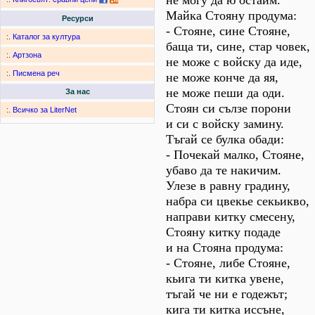
не могу да ю остаим.
Майка Стояну продума:
Ресурси
- Стояне, сине Стояне,
:.
Каталог за култура
баща ти, сине, стар човек,
:.
Артзона
не може с войску да иде,
:.
Писмена реч
не може конче да яя,
не може пеши да оди.
За нас
Стоян си сълзе порони
:.
Всичко за LiterNet
и си с войску замину.
Тъгай се булка обади:
- Почекай малко, Стояне,
убаво да те накичим.
Улезе в равну градину,
набра си цвекье секьикво,
направи китку смесену,
Стояну китку подаде
и на Стояна продума:
- Стояне, либе Стояне,
кьига ти китка увене,
тъгай че ни е годежът;
кига ти китка иссъне,