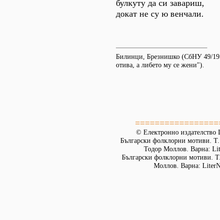
булкуту да си завариш,
докат не су ю венчали.
Билинци, Брезнишко (СбНУ 49/19
отива, а либето му се жени").
=================
© Електронно издателство L
Български фолклорни мотиви. Т. 
Тодор Моллов. Варна: Lit
Български фолклорни мотиви. Т. 
Моллов. Варна: LiterN