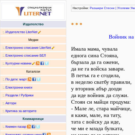
Настройки:
Разшири
Стесни
|
Уголеми
Ум
* * *
Издателство
:.
Издателство LiterNet
Войник на 
Медии
:.
Електронно списание LiterNet
Имала мама, чувала
еднога сина Стояна,
:.
Електронно списание БЕЛ
бързала да га ожени,
:.
Културни новини
да не га войска завари.
Каталози
В петък га е сгодила,
:.
По дати
:
март
в неделю сватбу правили,
у вторник абър дооди
:.
Електронни книги
да иде войник да служи.
:.
Раздели / Рубрики
Стоян си майци продума:
:.
Автори
- Мале ле, стара майчице,
:.
Критика за авторите
я кажи, мале, на тату,
Книжарници
тата с войску да иде,
:.
Книжен пазар
че ми е млада булката,
:.
Книгосвят: сравни цени