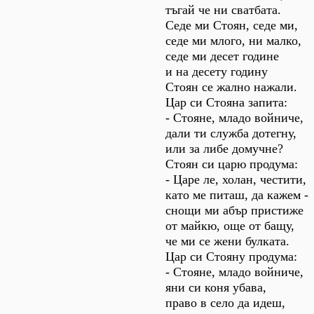
тъгай че ни сватбата.
Седе ми Стоян, седе ми,
седе ми млого, ни малко,
седе ми десет године
и на десету годину
Стоян се жално нажали.
Цар си Стояна запита:
- Стояне, младо войниче,
дали ти служба дотегну,
или за либе домучне?
Стоян си царю продума:
- Царе ле, холан, честити,
като ме питаш, да кажем -
снощи ми абър пристиже
от майкю, още от бащу,
че ми се жени булката.
Цар си Стояну продума:
- Стояне, младо войниче,
яни си коня убава,
право в село да идеш,