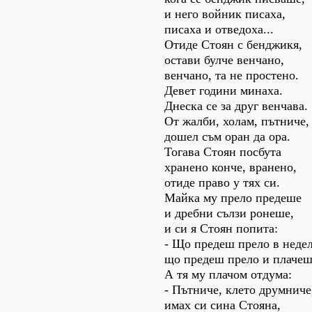
и него войник писаха,
писаха и отведоха...
Отиде Стоян с бенджикя,
остави булче венчано,
венчано, та не простено.
Девет години минаха.
Днеска се за друг венчава.
От жалби, холам, пътниче,
дошел съм оран да ора.
Тогава Стоян посбута
хранено конче, вранено,
отиде право у тях си.
Майка му прело предеше
и дребни сълзи ронеше,
и си я Стоян попита:
- Що предеш прело в недел
що предеш прело и плаче
А тя му плачом отдума:
- Пътниче, клето друмниче
имах си сина Стояна,