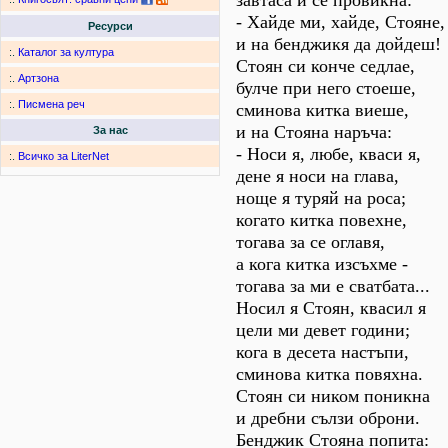
завтаса и се провикна:
- Хайде ми, хайде, Стояне,
Ресурси
и на бенджикя да дойдеш!
:.
Каталог за култура
Стоян си конче седлае,
:.
Артзона
булче при него стоеше,
:.
Писмена реч
сминова китка виеше,
и на Стояна наръча:
За нас
- Носи я, любе, кваси я,
:.
Всичко за LiterNet
дене я носи на глава,
ноще я туряй на роса;
когато китка повехне,
тогава за се оглавя,
а кога китка изсъхме -
тогава за ми е сватбата...
Носил я Стоян, квасил я
цели ми девет години;
кога в десета настъпи,
сминова китка повяхна.
Стоян си ником поникна
и дребни сълзи оброни.
Бенджик Стояна попита: