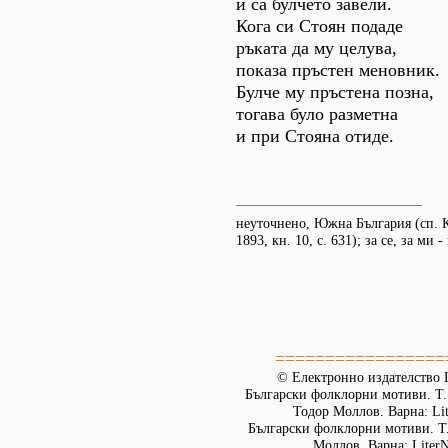
и са булчето завели.
Кога си Стоян подаде
ръката да му целува,
показа пръстен меновник.
Булче му пръстена позна,
тогава було разметна
и при Стояна отиде.
неуточнено, Южна България (сп. Ки
1893, кн. 10, с. 631); за се, за ми 
=================
© Електронно издателство L
Български фолклорни мотиви. Т. 
Тодор Моллов. Варна: Lit
Български фолклорни мотиви. Т. 
Моллов. Варна: LiterN