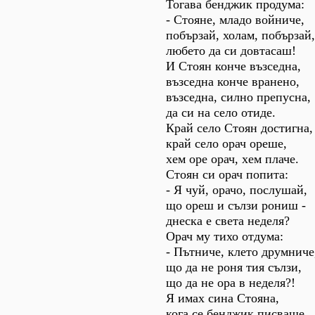
Тогава бенджик продума:
- Стояне, младо войниче,
побързай, холам, побързай,
любето да си довтасаш!
И Стоян конче възседна,
възседна конче вранено,
възседна, силно препусна,
да си на село отиде.
Край село Стоян достигна,
край село орач ореше,
хем оре орач, хем плаче.
Стоян си орач попита:
- Я чуй, орачо, послушай,
що ореш и сълзи рониш -
днеска е света неделя?
Орач му тихо отдума:
- Пътниче, клето друмниче
що да не роня тия сълзи,
що да не ора в неделя?!
Я имах сина Стояна,
кога се бенджик писваше,