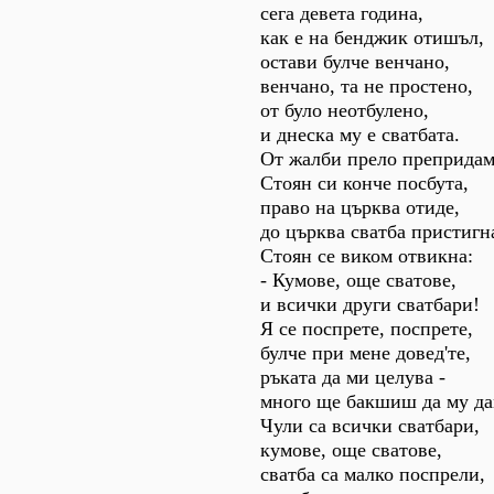
сега девета година,
как е на бенджик отишъл,
остави булче венчано,
венчано, та не простено,
от було неотбулено,
и днеска му е сватбата.
От жалби прело препридам.
Стоян си конче посбута,
право на църква отиде,
до църква сватба пристигн
Стоян се виком отвикна:
- Кумове, още сватове,
и всички други сватбари!
Я се поспрете, поспрете,
булче при мене довед'те,
ръката да ми целува -
много ще бакшиш да му дам
Чули са всички сватбари,
кумове, още сватове,
сватба са малко поспрели,