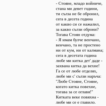
- Стояне, младо войниче,
стана ми девет години,
ти сълза не бе обронил,
сега в десета година
от какво си се нажалил,
за какво сълзи оброни?
Тогава Стоян отдума:
- Я имам булче венчано,
венчано, та не простено
ни от кум, ни от калмана;
сега в десетата година
любе ми китка дет' даде -
захвана китка да вехне!
Га се от любе отделях,
любе ми с' сълзи наръча:
"Любе Стояне, Стояне,
когато китка повехне,
тогава за се оглавя!"
Китката веке повяхна -
любе ми се е главило.