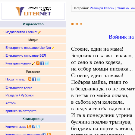
Настройки:
Разшири
Стесни
|
Уголеми
Ум
* * *
Издателство
:.
Издателство LiterNet
Войник на 
Медии
:.
Електронно списание LiterNet
Стоене, един на мама!
Бенджик го казват изляло,
:.
Електронно списание БЕЛ
от село в село ходеха,
:.
Културни новини
на отбор момци писваха...
Каталози
Стоене, един на мама!
:.
По дати
:
март
Побърза майка, глави го
в бенджика да го не вземат
:.
Електронни книги
в петък го майка оглави,
:.
Раздели / Рубрики
в събота кум калесала,
:.
Автори
в неделя сватба вдигнала.
:.
Критика за авторите
И га в понеделник утрина
Книжарници
булчина подлив тръгнува,
:.
Книжен пазар
бенджик на порти завтаса,
:.
Книгосвят: сравни цени