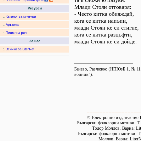
та я сложи ю пазуви.
Млади Стоян отговаря:
Ресурси
- Често китка обияждай,
:.
Каталог за култура
кога се китка напъпи,
:.
Артзона
млади Стоян ке си стигне,
:.
Писмена реч
кога се китка разцъфти,
млади Стоян ке си дойде.
За нас
:.
Всичко за LiterNet
Бачево, Разложко (НПЮзБ 1, № 11
войник").
=================
© Електронно издателство L
Български фолклорни мотиви. Т. 
Тодор Моллов. Варна: Lit
Български фолклорни мотиви. Т. 
Моллов. Варна: LiterN