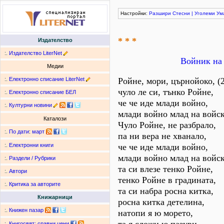
Настройки:
Разшири
Стесни
|
Уголеми
Ум
* * *
Издателство
:.
Издателство LiterNet
Войник на 
Медии
:.
Електронно списание LiterNet
Ройне, мори, църнойоко, (2
чуло ле си, тънко Ройне,
:.
Електронно списание БЕЛ
че че иде млади войно,
:.
Културни новини
млади войно млад на войс
Каталози
Чуло Ройне, не разбрало,
:.
По дати
:
март
па ни вера не хванало,
че че иде млади войно,
:.
Електронни книги
млади войно млад на войск
:.
Раздели / Рубрики
та си влезе тенко Ройне,
:.
Автори
тенко Ройне в градината,
:.
Критика за авторите
та си набра росна китка,
Книжарници
росна китка детелина,
:.
Книжен пазар
натопи я ю морето,
:.
Книгосвят: сравни цени