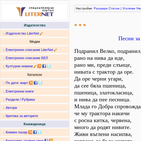
Настройки:
Разшири
Стесни
|
Уголеми
Ум
* * *
Издателство
:.
Издателство LiterNet
Песни за
Медии
:.
Електронно списание LiterNet
Подранил Велко, подранил
рано на нива да иде,
:.
Електронно списание БЕЛ
рано ми, преди слънце,
:.
Културни новини
нивата с трактор да оре.
Каталози
Да оре черни угари,
:.
По дати
:
март
да сее бяла пшеница,
пшеница, златокласица,
:.
Електронни книги
и нива да пее песница.
:.
Раздели / Рубрики
Млада го Добра спровожда
:.
Автори
че му трактора накичи
:.
Критика за авторите
с росна китка, червена,
Книжарници
много да родят нивите.
:.
Книжен пазар
Живи въглени насипва,
:.
Книгосвят: сравни цени