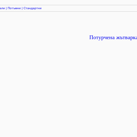
али
|
Потъмни
|
Стандартни
Потурчена жътварк