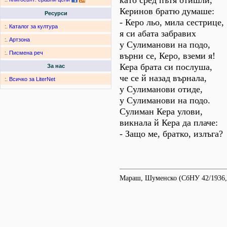
като сред пътя отишли,
Керинов братю думаше:
Ресурси
- Керо льо, мила сестрице,
:.
Каталог за култура
я си абата забравих
:.
Артзона
у Сулиманови на подо,
:.
Писмена реч
върни се, Керо, вземи я!
Кера брата си послуша,
За нас
че се й назад върнала,
:.
Всичко за LiterNet
у Сулиманови отиде,
у Сулиманови на подо.
Сулиман Кера улови,
викнала й Кера да плаче:
- Защо ме, братко, излъга?
Мараш, Шуменско (СбНУ 42/1936, 