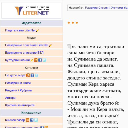
Настройки:
Разшири
Стесни
|
Уголеми
Ум
* * *
Издателство
:.
Издателство LiterNet
Медии
:.
Електронно списание LiterNet
Тръгнали ми са, тръгнали
една ми чета българи
:.
Електронно списание БЕЛ
на Сулимана да жънат,
:.
Културни новини
на Сулимана пашата.
Каталози
Жънали, що са жънали,
:.
По дати
:
март
довдето слънце заседне.
Сулиман Кера хареса
:.
Електронни книги
тя твърде жъне жътвата,
:.
Раздели / Рубрики
много песни пояла.
:.
Автори
Сулиман дума братю й:
:.
Критика за авторите
- Мож ли ми Кера излъга,
Книжарници
излъга, назад повърна?
:.
Книжен пазар
Тръгнали да си отиват,
:.
Книгосвят: сравни цени