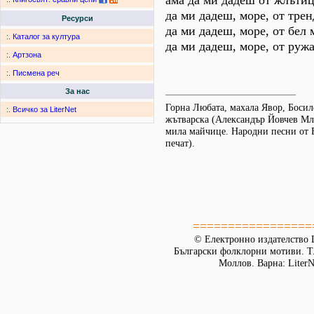
ама да ми дадеш от жлътиц
да ми дадеш, море, от трен
Ресурси
да ми дадеш, море, от бел
:.
Каталог за култура
да ми дадеш, море, от руж
:.
Артзона
:.
Писмена реч
За нас
Горна Любата, махала Явор, Босиле
:.
Всичко за LiterNet
жътварска (Александър Йовчев Мл
мила майчице. Народни песни от Б
печат).
=================
© Електронно издателство L
Български фолклорни мотиви. Т. 
Моллов. Варна: LiterN