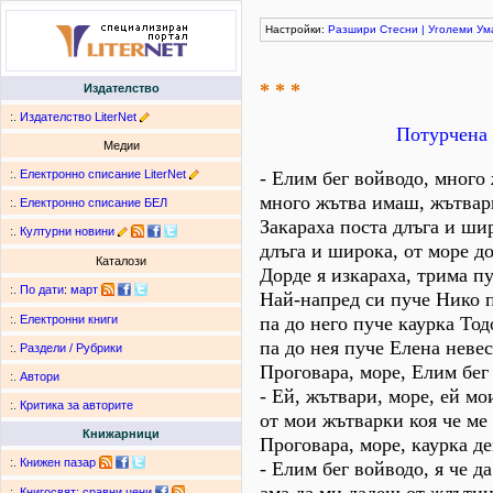
Настройки:
Разшири
Стесни
|
Уголеми
Ум
* * *
Издателство
:.
Издателство LiterNet
Потурчена 
Медии
:.
Електронно списание LiterNet
- Елим бег войводо, много
много жътва имаш, жътвар
:.
Електронно списание БЕЛ
Закараха поста длъга и ши
:.
Културни новини
длъга и широка, от море д
Каталози
Дорде я изкараха, трима п
:.
По дати
:
март
Най-напред си пуче Нико 
па до него пуче каурка Тод
:.
Електронни книги
па до нея пуче Елена невес
:.
Раздели / Рубрики
Проговара, море, Елим бег
:.
Автори
- Ей, жътвари, море, ей мо
:.
Критика за авторите
от мои жътварки коя че ме
Книжарници
Проговара, море, каурка д
:.
Книжен пазар
- Елим бег войводо, я че да
:.
Книгосвят: сравни цени