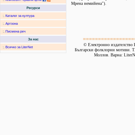
Мрена немийена").
Ресурси
:.
Каталог за култура
:.
Артзона
:.
Писмена реч
=================
За нас
© Електронно издателство L
:.
Всичко за LiterNet
Български фолклорни мотиви. Т. 
Моллов. Варна: LiterN