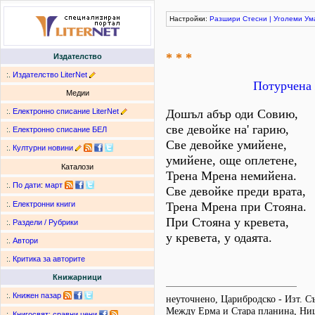
Настройки:
Разшири
Стесни
|
Уголеми
Ум
* * *
Издателство
:.
Издателство LiterNet
Потурчена 
Медии
:.
Електронно списание LiterNet
Дошъл абър оди Совию,
све девойке на' гарию,
:.
Електронно списание БЕЛ
Све девойке умийене,
:.
Културни новини
умийене, още оплетене,
Каталози
Трена Мрена немийена.
:.
По дати
:
март
Све девойке преди врата,
Трена Мрена при Стояна.
:.
Електронни книги
При Стояна у кревета,
:.
Раздели / Рубрики
у кревета, у одаята.
:.
Автори
:.
Критика за авторите
Книжарници
:.
Книжен пазар
неуточнено, Царибродско - Изт. С
Между Ерма и Стара планина, Ниш,
:.
Книгосвят: сравни цени