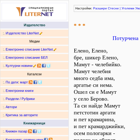
Настройки:
Разшири
Стесни
|
Уголеми
Ум
* * *
Издателство
:.
Издателство LiterNet
Потурчена 
Медии
:.
Електронно списание LiterNet
Елено, Елено,
бре, шикер Елено,
:.
Електронно списание БЕЛ
Мамут - челебийко.
:.
Културни новини
Мамут челебия
Каталози
много седба има,
:.
По дати
:
март
аргатье си нема.
Ошел си е Мамут
:.
Електронни книги
у село Берово.
:.
Раздели / Рубрики
Та си найде Мамут
:.
Автори
петстотин аргати
:.
Критика за авторите
и пет крамарина,
Книжарници
и пет крамарджийки,
:.
Книжен пазар
осем пологарки -
:.
Книгосвят: сравни цени