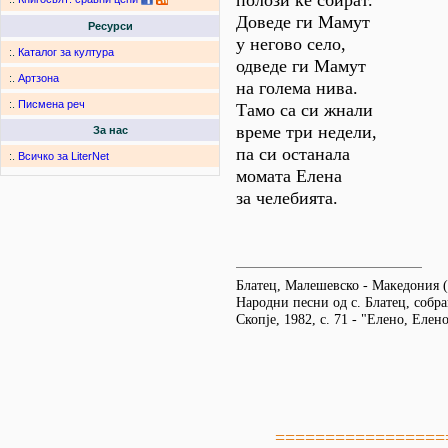
полози ке сбират.
Доведе ги Мамут
Ресурси
у негово село,
:.
Каталог за култура
одведе ги Мамут
:.
Артзона
на голема нива.
:.
Писмена реч
Тамо са си жнали
време три недели,
За нас
па си останала
:.
Всичко за LiterNet
момата Елена
за челебията.
Блатец, Малешевско - Македония 
Народни песни од с. Блатец, собр
Скопjе, 1982, с. 71 - "Елено, Елен
=================