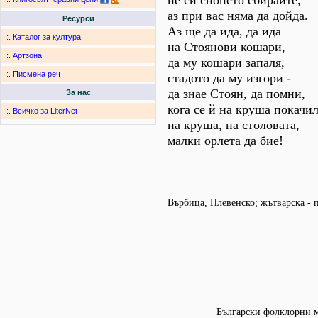
не си снопето сбирайте,
аз при вас няма да дойда.
Ресурси
Аз ще да ида, да ида
:.
Каталог за култура
на Стоянови кошари,
:.
Артзона
да му кошари запаля,
:.
Писмена реч
стадото да му изгори -
да знае Стоян, да помни,
За нас
кога се й на круша покачил
:.
Всичко за LiterNet
на круша, на столовата,
малки орлета да бие!
Върбица, Плевенско; жътварска - п
Български фолклорни мо