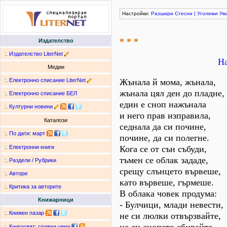
Настройки:
Разшири
Стесни
|
Уголеми
Ум
* * *
Издателство
:.
Издателство LiterNet
На
Медии
:.
Електронно списание LiterNet
Жънала й мома, жънала,
жънала цял ден до пладне,
:.
Електронно списание БЕЛ
един е сноп нажънала
:.
Културни новини
и него прав изправила,
Каталози
седнала да си почине,
:.
По дати
:
март
почине, да си полегне.
Кога се от сън събуди,
:.
Електронни книги
тъмен се облак зададе,
:.
Раздели / Рубрики
срещу слънцето вървеше,
:.
Автори
като вървеше, гърмеше.
:.
Критика за авторите
В облака човек продума:
Книжарници
- Булчици, млади невести,
:.
Книжен пазар
не си люлки отвързвайте,
:.
Книгосвят: сравни цени