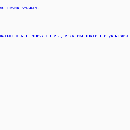
али
|
Потъмни
|
Стандартни
казан овчар - ловял орлета, рязал им ноктите и украсявал