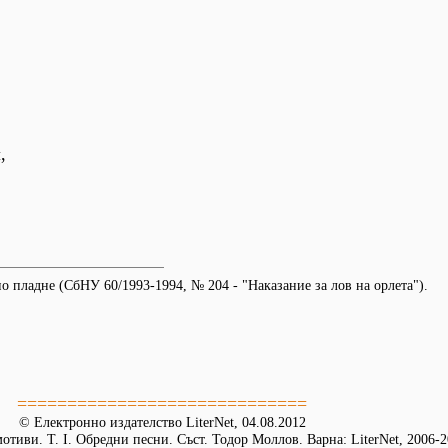
,
о пладне (СбНУ 60/1993-1994, № 204 - "Наказание за лов на орлета").
=============================
© Електронно издателство LiterNet, 04.08.2012
тиви. Т. I. Обредни песни. Съст. Тодор Моллов. Варна: LiterNet, 2006-