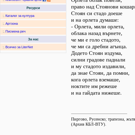
Орлета облак повели,
право над Стоянови кошар
Ресурси
Стоян си стадо доеше
:.
Каталог за култура
и на орлета думаше:
:.
Артзона
- Орлета, мили орлета,
:.
Писмена реч
облака назад върнете,
че ми е голо стадото,
За нас
че ми са дребни агънца.
:.
Всичко за LiterNet
Додето Стоян издума,
силни градове паднали
и му стадото издавили,
да знае Стоян, да помни,
кога орлета вземаше,
ноктите им режеше
и на гайдата нижеше.
Пиргово, Русенско; трапезна, жътв
(Архив КБЛ-ВТУ).