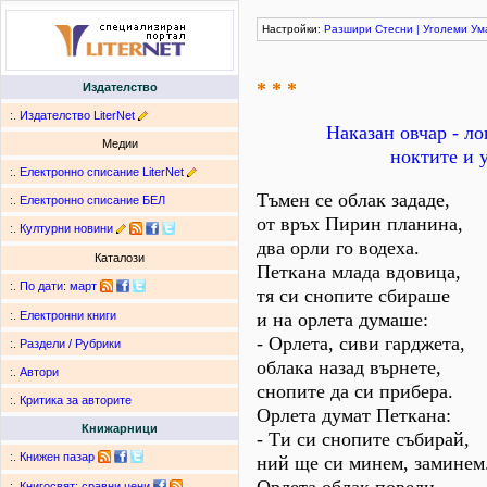
Настройки:
Разшири
Стесни
|
Уголеми
Ум
* * *
Издателство
:.
Издателство LiterNet
Наказан овчар - ло
Медии
ноктите и 
:.
Електронно списание LiterNet
Тъмен се облак зададе,
:.
Електронно списание БЕЛ
от връх Пирин планина,
:.
Културни новини
два орли го водеха.
Каталози
Петкана млада вдовица,
:.
По дати
:
март
тя си снопите сбираше
и на орлета думаше:
:.
Електронни книги
- Орлета, сиви гарджета,
:.
Раздели / Рубрики
облака назад върнете,
:.
Автори
снопите да си прибера.
:.
Критика за авторите
Орлета думат Петкана:
Книжарници
- Ти си снопите събирай,
:.
Книжен пазар
ний ще си минем, заминем
:.
Книгосвят: сравни цени