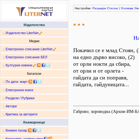
Настройки:
Разшири
Стесни
|
Уголеми
Ум
* * *
Издателство
:.
Издателство LiterNet
На
Медии
:.
Електронно списание LiterNet
Покачил се е млад Стоян, (
на едно дърво високо, (2)
:.
Електронно списание БЕЛ
от орли нокти да сбира,
:.
Културни новини
от орли и от орлета -
Каталози
гайдата да си поправя,
:.
По дати
:
март
гайдата, гайдуницата...
:.
Електронни книги
:.
Раздели / Рубрики
:.
Автори
Габрово; хороводна (Архив-ИМ-БАН 
:.
Критика за авторите
Книжарници
:.
Книжен пазар
:.
Книгосвят: сравни цени