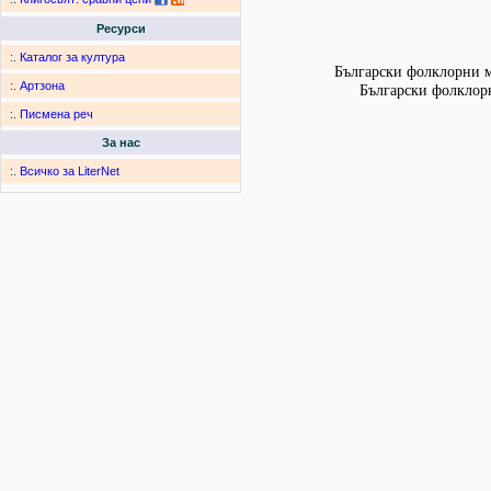
Ресурси
:.
Каталог за култура
Български фолклорни мо
:.
Артзона
Български фолклорн
:.
Писмена реч
За нас
:.
Всичко за LiterNet