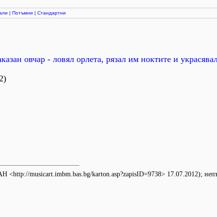
али
|
Потъмни
|
Стандартни
казан овчар - ловял орлета, рязал им ноктите и украсявал
2)
<http://musicart.imbm.bas.bg/karton.asp?zapisID=9738> 17.07.2012); неп