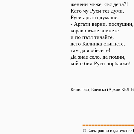
женени мъже, със деца?!
Като чу Руси тез думи,
Руси аргати думаше:
- Аргати верни, послушни,
кораво въже зъмнете
и по пътя тичайте,
дето Калинка стигнете,
там да я обесите!
Да знае село, да помни,
кой е бил Руси чорбаджи!
Кипилово, Еленско (Архив КБЛ-В
=================
© Електронно издателство L