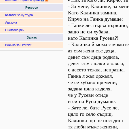
- Пък за кого ли, Кирчо, за
- За мене, Калинке, за мене
Ресурси
Като Калинка замина,
:.
Каталог за култура
Кирчо на Ганка думаше:
:.
Артзона
- Ганке ле, първа първино,
:.
Писмена реч
защо не си хубава,
като Калинка Русева?!
За нас
- Калинка й мома с момите
:.
Всичко за LiterNet
аз съм жена със деца,
девет съм деца родила,
девет съм люлки люляла,
с десето тежка, непразна.
Ганка я жал дожаля,
че се хубаво премени,
задяна цяла къделя,
че у Русеви отиде
и си на Руси думаше:
- Бате ле, бате Русе ле,
цяло го село съдиш,
Калинка що не посъдиш -
тя люби мъже женени,