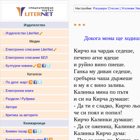
Настройки:
Разшири
Стесни
|
Уголеми
Ум
* * *
Издателство
:.
Издателство LiterNet
Докога мома ще ходиш
Медии
:.
Електронно списание LiterNet
Кирчо на чардак седеше,
печено агне ядеше
:.
Електронно списание БЕЛ
и руйно вино пиеше.
:.
Културни новини
Ганка му диван седеше,
Каталози
сребърна чаша държеше
:.
По дати
:
март
и му я с вино залива.
Калинка мина по пътя
:.
Електронни книги
и си на Кирча думаше:
:.
Раздели / Рубрики
- Да ти е сладко, Кирчо льо
:.
Автори
че си поял и попил!
:.
Критика за авторите
Кирчо Калинки думаше:
Книжарници
- Да се ожениш, Калинке л
:.
Книжен пазар
Калинка Кирчо дума:
:.
Книгосвят: сравни цени