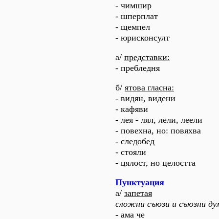
- чимшир
- шперплат
- щемпел
- юрисконсулт
а/
представки:
- пребледня
б/
ятова гласна:
- видян, видени
- кафяви
- лея - лял, лели, леели
- повехна, но: повяхва
- следобед
- стояли
- цялост, но целостта
Пунктуация
а/
запетая
сложни съюзи и съюзни ду
- ама че