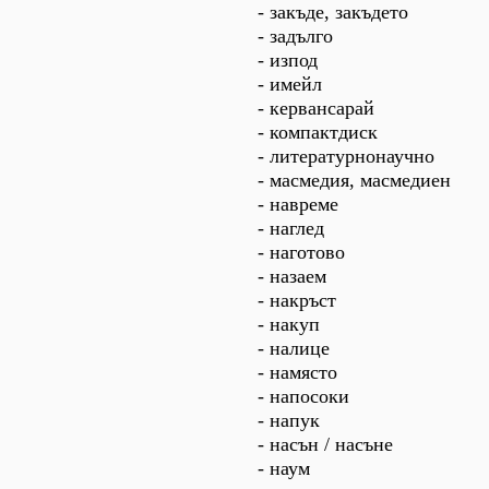
- закъде, закъдето
- задълго
- изпод
- имейл
- кервансарай
- компактдиск
- литературнонаучно
- масмедия, масмедиен
- навреме
- наглед
- наготово
- назаем
- накръст
- накуп
- налице
- намясто
- напосоки
- напук
- насън / насъне
- наум