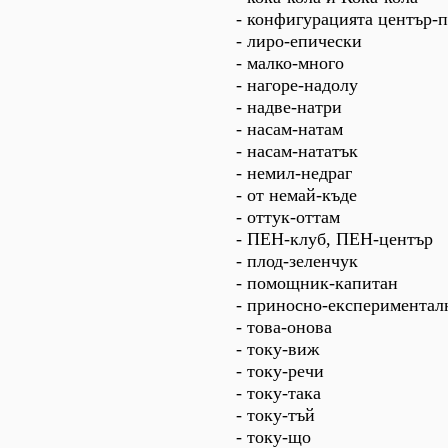
- конфигурацията център-
- лиро-епически
- малко-много
- нагоре-надолу
- надве-натри
- насам-натам
- насам-нататък
- немил-недраг
- от немай-къде
- оттук-оттам
- ПЕН-клуб, ПЕН-център
- плод-зеленчук
- помощник-капитан
- приносно-експериментал
- това-онова
- току-виж
- току-речи
- току-така
- току-тъй
- току-що