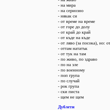
- на мира
- на сериозно
- някак си
- от време на време
- от горе до долу
- от край до край
- от къде на къде
- от ляво (за посока), но: о
- оттам нататък
- от тук на там
- по живо, по здраво
- по на зле
- по военному
- поп група
- по случай
- рок група
- ски писта
- щем не щем
Дублети