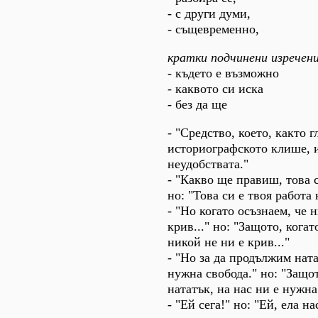
- с други думи,
- същевременно,
кратки подчинени изречен
- където е възможно
- каквото си иска
- без да ще
- "Средство, което, както г
историографското клише, 
неудобствата."
- "Какво ще правиш, това с
но: "Това си е твоя работа
- "Но когато осъзнаем, че 
крив..." но: "Защото, когат
никой не ни е крив..."
- "Но за да продължим ната
нужна свобода." но: "Защо
нататък, на нас ни е нужна
- "Ей сега!" но: "Ей, ела на