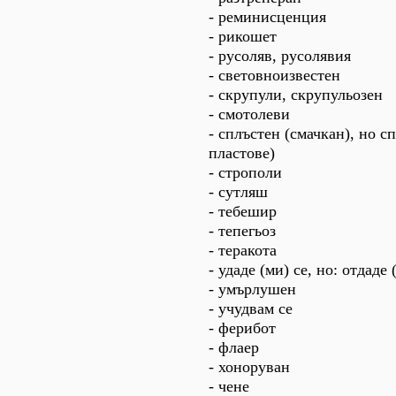
- реминисценция
- рикошет
- русоляв, русолявия
- световноизвестен
- скрупули, скрупульозен
- смотолеви
- сплъстен (смачкан), но с
пластове)
- строполи
- сутляш
- тебешир
- тепегьоз
- теракота
- удаде (ми) се, но: отдаде (
- умърлушен
- учудвам се
- ферибот
- флаер
- хоноруван
- чене