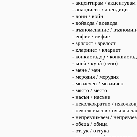
- акцентирам / акцентувам
- апандисит / апендицит
- воин / войн
- войвода / воевода
- възпоменание / възпоми
- енфие / емфие
- зрялост / зрелост
- кларинет / кларнет
- конкистадор / конквиста
- копà / купà (сено)
- мене / мен
- меродия / мерудия
- мозаечен / мозаичен
- място / место
- насън / насъне
- неколкократно / няколко
- неколкочасов / няколкочас
- непревзимаем / непревзе
- обеца / обица
- оттук / оттука