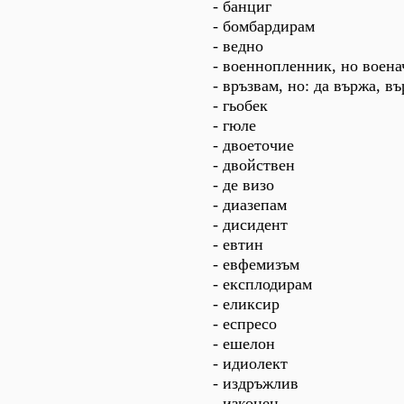
- банциг
- бомбардирам
- ведно
- военнопленник, но воен
- връзвам, но: да вържа, въ
- гьобек
- гюле
- двоеточие
- двойствен
- де визо
- диазепам
- дисидент
- евтин
- евфемизъм
- експлодирам
- еликсир
- еспресо
- ешелон
- идиолект
- издръжлив
- изконен