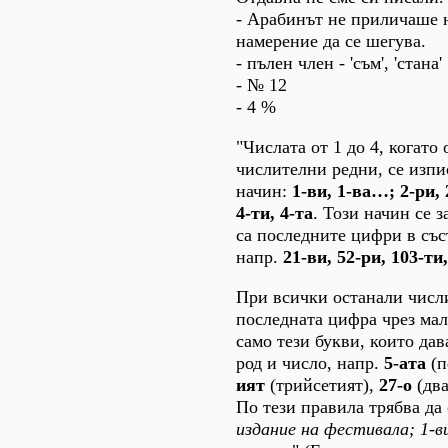
- Арабинът не приличаше н
намерение да се шегува.
- пълен член - 'съм', 'стана'
- № 12
- 4 %
"Числата от 1 до 4, когато 
числителни редни, се изпи
начин:
1-ви, 1-ва…; 2-ри, 
4-ти, 4-та
. Този начин се з
са последните цифри в със
напр.
21-ви, 52-ри, 103-ти
При всички останали числ
последната цифра чрез мал
само тези букви, които да
род и число, напр.
5-ата
(п
ият
(трийсетият),
27-о
(два
По тези правила трябва да
издание на фестивала; 1-в