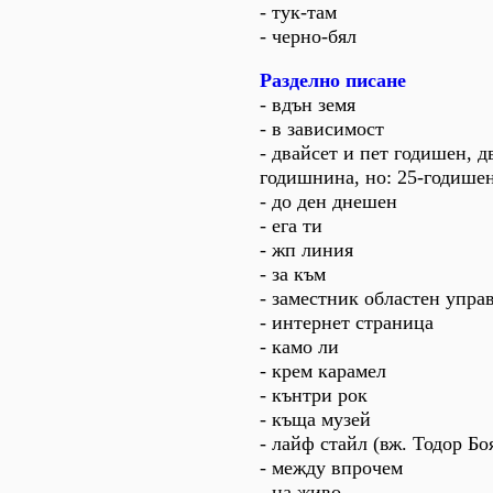
- тук-там
- черно-бял
Разделно писане
- вдън земя
- в зависимост
- двайсет и пет годишен, д
годишнина, но: 25-годише
- до ден днешен
- ега ти
- жп линия
- за към
- заместник областен упра
- интернет страница
- камо ли
- крем карамел
- кънтри рок
- къща музей
- лайф стайл (вж. Тодор Б
- между впрочем
- на живо