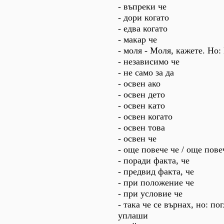
- въпреки че
- дори когато
- едва когато
- макар че
- моля - Моля, кажете. Но:
- независимо че
- не само за да
- освен ако
- освен дето
- освен като
- освен когато
- освен това
- освен че
- още повече че / още пове
- поради факта, че
- предвид факта, че
- при положение че
- при условие че
- така че се върнах, но: пог
уплаши