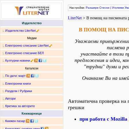
Настройки:
Разшири
Стесни
|
Уголеми
Ум
LiterNet
> В помощ на писмената 
Издателство
В ПОМОЩ НА ПИС
:.
Издателство LiterNet
Медии
Уважаеми привържениц
:.
Електронно списание LiterNet
писмена р
участвайте в този п
:.
Електронно списание БЕЛ
предложения и идеи, ко
:.
Културни новини
"трудни" думи и ре
Каталози
:.
По дати
:
март
Очакваме Ви на име
:.
Електронни книги
:.
Раздели / Рубрики
:.
Автори
Автоматична проверка на 
:.
Критика за авторите
грешки
Книжарници
при работа с Mozilla 
:.
Книжен пазар
:.
Книгосвят: сравни цени