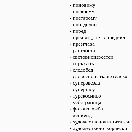
- поновому
- посвоему
- постарому
- поотделно
- поред
- предвид, не 'в предвид'!
- презглава
- ранглиста
- световноизвестен
- свръхдоза
- следобед
- словесноизпълнителско
- суперзвезда
- супершоу
- турскосиньо
- уебстраница
- фотоизложба
- хепиенд
- художественовъзпитател
- художественотворчески