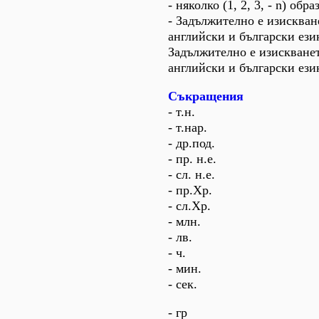
- няколко (1, 2, 3, - n) обр
- Задължително е изискван
английски и български ези
Задължително е изискванет
английски и български ези
Съкращения
- т.н.
- т.нар.
- др.под.
- пр. н.е.
- сл. н.е.
- пр.Хр.
- сл.Хр.
- млн.
- лв.
- ч.
- мин.
- сек.
- гр