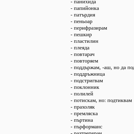
- панихида
- папийонка
- патърдия
- пеньоар
- перифразирам
- пешкир
- пластилин
- плеяда
- повтарач
- повторяем
- поддържам, -аш, но да п
- поддръжница
- подстригвам
- поклонник
- полилей
- потискам, но: подтиквам
- прахоляк
- премляска
- пъртина
- пърформанс
- разтреперан