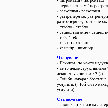
- патрондаш / патронташ
- перифразирам / парафра
- разкопчая / разкопчея
- разтреперя се, разтрепери
разтреперя се, разтреперах
- стъбло / стебло
- съществование / съществ
- тебе / теб
- хазаин / хазяин
- чемшир / чимшир
Членуване
- Начинът, по който издух
- де го деконструктивизма? 
деконструктивизмът? (?)
- Той би накарал богаташа 
услугата. (=Той би го нака
услугата)
Съгласуване
- японска и китайска лите