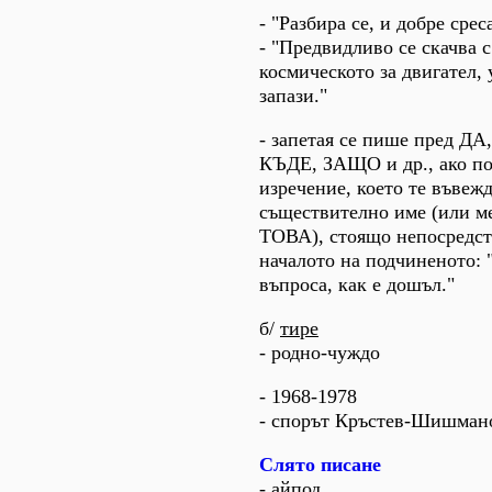
- "Разбира се, и добре срес
- "Предвидливо се скачва 
космическото за двигател, 
запази."
- запетая се пише пред Д
КЪДЕ, ЗАЩО и др., ако п
изречение, което те въвежд
съществително име (или м
ТОВА), стоящо непосредст
началото на подчиненото: 
въпроса, как е дошъл."
б/
тире
- родно-чуждо
- 1968-1978
- спорът Кръстев-Шишман
Слято писане
- айпод