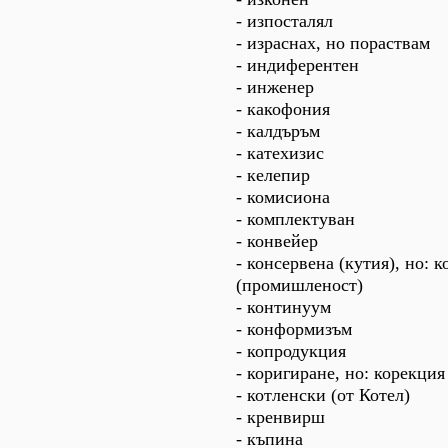
- изпосталял
- израснах, но пораствам
- индиферентен
- инженер
- какофония
- калдъръм
- катехизис
- келепир
- комисиона
- комплектуван
- конвейер
- консервена (кутия), но: 
(промишленост)
- континуум
- конформизъм
- копродукция
- коригиране, но: корекция
- котленски (от Котел)
- кренвирш
- къпина