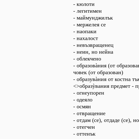
- кюлоти
- легитимен
- маймунджилък
- мержелея се
- наопаки
- нахалост
- невъзвращенец
- неин, но нейна
- облекчено
- образовàния (от образов
човек (от образован)
- образувàния от костна тъ
<>образỳвания предмет - п
- огнеупорен
- одеяло
- осмян
- отвращение
- отдам (се), отдаде (се), н
- отегчен
- оттенък