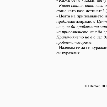
-
Кажи де!
// - Кажи, де! (?
-
Какво стана, като каза 
стана като каза истината? (
- Целта на припомнянето не
проблематизираме. //
Целт
не е, за да проблематизира
на припомнянето не е да 
Припомнянето не е с цел д
проблематизираме.
- Надявам се да си куражлия
си куражлия.
=================
© LiterNet, 20