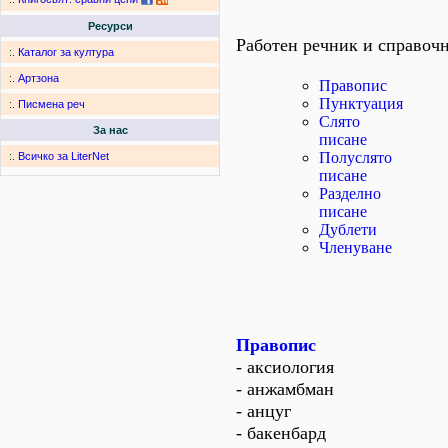
Ресурси
Работен речник и справоч
:.
Каталог за култура
:.
Артзона
Правопис
Пунктуация
:.
Писмена реч
Слято
За нас
писане
Полуслято
:.
Всичко за LiterNet
писане
Разделно
писане
Дублети
Членуване
Правопис
- аксиология
- анжамбман
- анцуг
- бакенбард