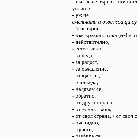
- тъй че се върнах, но: погл
уплаши
- уж че
вметнати и въвеждащи ду
- безспорно
- във връзка с това (не! в т
- действително,
- естествено,
- за беда,
- за радост,
- за съжаление,
- за щастие,
- изглежда,
- надявам се,
- обратно,
- от друга страна,
- от една страна,
- от своя страна, / от своя 
- очевидно,
- просто,
- разбира се,