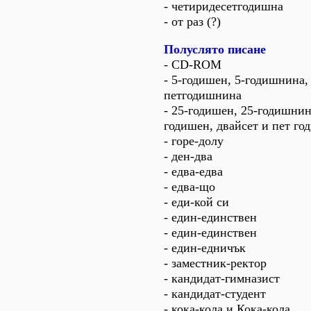
- четиридесетгодишна
- от раз (?)
Полуслято писане
- CD-ROM
- 5-годишен, 5-годишнина,
петгодишнина
- 25-годишен, 25-годишнина
годишен, двайсет и пет г
- горе-долу
- ден-два
- едва-едва
- едва-що
- еди-кой си
- един-единствен
- един-единствен
- един-едничък
- заместник-ректор
- кандидат-гимназист
- кандидат-студент
- кока-кола и Кока-кола