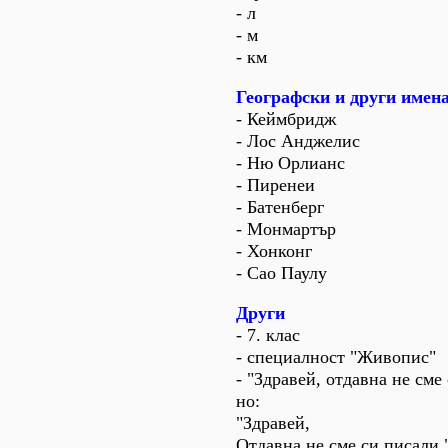
- л
- м
- км
Географски и други имен
- Кеймбридж
- Лос Анджелис
- Ню Орлианс
- Пиренеи
- Батенберг
- Монмартър
- Хонконг
- Сао Паулу
Други
- 7. клас
- специалност "Живопис"
- "Здравей, отдавна не сме
но:
"Здравей,
Отдавна не сме си писали.