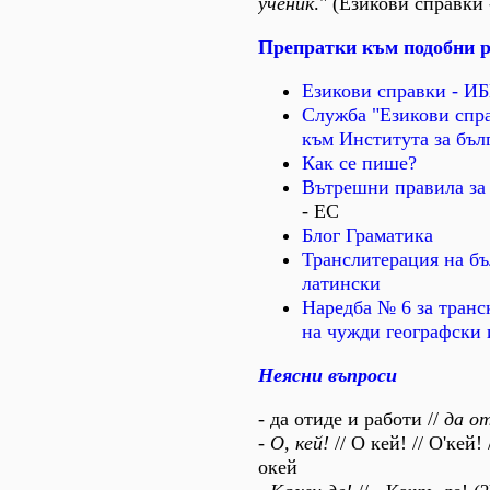
ученик
." (Езикови справки
Препратки към подобни р
Езикови справки - И
Служба "Езикови спр
към Института за бъл
Как се пише?
Вътрешни правила за 
- ЕС
Блог Граматика
Транслитерация на бъ
латински
Наредба № 6 за тран
на чужди географски
Неясни въпроси
- да отиде и работи //
да о
-
О, кей!
// О кей! // О'кей! 
окей