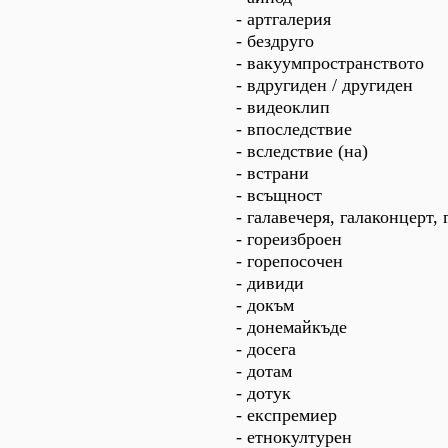
- артгалерия
- бездруго
- вакуумпространството
- вдругиден / другиден
- видеоклип
- впоследствие
- вследствие (на)
- встрани
- всъщност
- галавечеря, галаконцерт,
- гореизброен
- горепосочен
- дивиди
- докъм
- донемайкъде
- досега
- дотам
- дотук
- експремиер
- етнокултурен