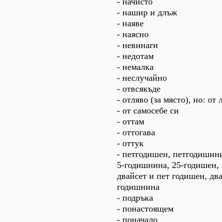
- начисто
- нашир и длъж
- наяве
- наясно
- невинаги
- недотам
- немалка
- неслучайно
- отвсякъде
- отляво (за място), но: от 
- от самосебе си
- оттам
- оттогава
- оттук
- петгодишен, петгодишини
5-годишнина, 25-годишен, 
двайсет и пет годишен, два
годишнина
- подръка
- понастоящем
- поначало