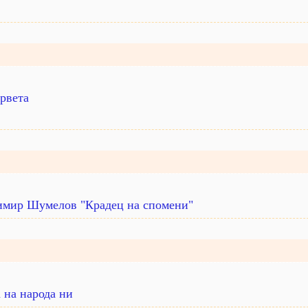
ървета
димир Шумелов "Крадец на спомени"
а на народа ни