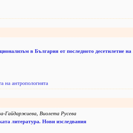
ционализъм в България от последното десетилетие на 2
та на антропологията
ва-Гайдаржиева, Виолета Русева
ката литературa. Нови изследвания