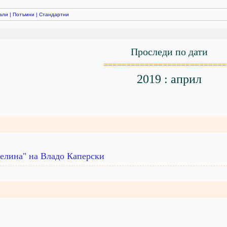
али
|
Потъмни
|
Стандартни
Проследи по дати
===========================
2019 : април
делина" на Владо Каперски