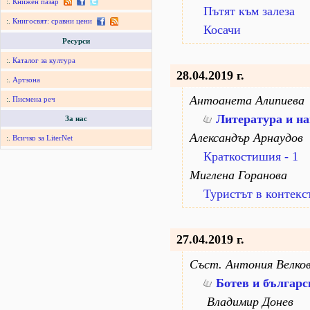
:.
Книжен пазар
Пътят към залеза
:.
Книгосвят: сравни цени
Косачи
Ресурси
:.
Каталог за култура
28.04.2019 г.
:.
Артзона
Антоанета Алипиева
:.
Писмена реч
Литература и на
За нас
Александър Арнаудов
:.
Всичко за LiterNet
Краткостишия - 1
Миглена Горанова
Туристът в контекс
27.04.2019 г.
Съст. Антония Велко
Ботев и българс
Владимир Донев