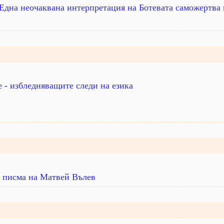
 Eдна неочаквана интерпретация на Ботевата саможертва
 - избледняващите следи на езика
 писма на Матвей Вълев