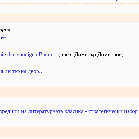
тров
ter
 nie den sonnigen Baum...
(прев. Димитър Димитров)
 ли тихия двор...
едици на литературната класика - стратегически избор 