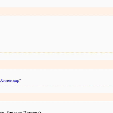
"Хилендар"
ев. Здравка Петрова)