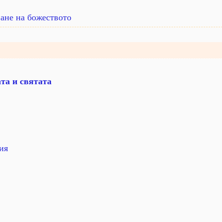
ане на божеството
та и святата
ия