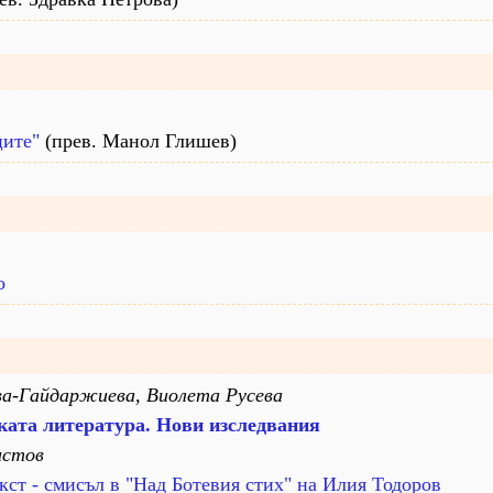
ците"
(прев. Манол Глишев)
о
ва-Гайдаржиева, Виолета Русева
ката литературa. Нови изследвания
истов
ст - смисъл в "Над Ботевия стих" на Илия Тодоров