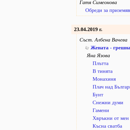
Гатя Симеонова
Обреди за приземяв
23.04.2019 г.
Съст. Албена Вачева
Жената - грешна
Яна Язова
Плътта
В тинята
Монахиня
Плач над Българ
Бунт
Снежни думи
Гамени
Хвръкни от мен
Късна сватба