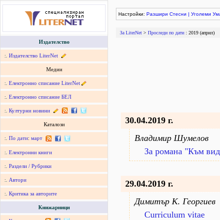
Настройки:
Разшири
Стесни
|
Уголеми
Ум
За LiterNet
>
Проследи по дати
: 2019 (април)
Издателство
:.
Издателство LiterNet
Медии
:.
Електронно списание LiterNet
:.
Електронно списание БЕЛ
:.
Културни новини
30.04.2019 г.
Каталози
Владимир Шумелов
:.
По дати
:
март
За романа "Към ви
:.
Електронни книги
:.
Раздели / Рубрики
:.
Автори
29.04.2019 г.
:.
Критика за авторите
Димитър К. Георгиев
Книжарници
Curriculum vitae