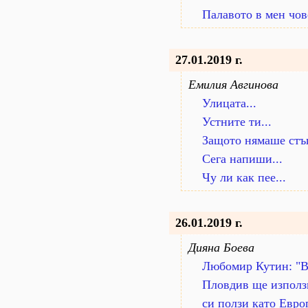
Палавото в мен чов
27.01.2019 г.
Емилия Авгинова
Улицата...
Устните ти...
Защото нямаше стъп
Сега напиши...
Чу ли как пее...
26.01.2019 г.
Дияна Боева
Любомир Кутин: "В
Пловдив ще използ
си ползи като Евро