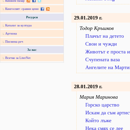
:.
Книжен пазар
:.
Книгосвят: сравни цени
29.01.2019 г.
Ресурси
:.
Каталог за култура
Тодор Кръшков
:.
Артзона
Плачът на детето
:.
Писмена реч
Свои и чужди
За нас
Животът е проста и
:.
Всичко за LiterNet
Счупената ваза
Ангелите на Марти
28.01.2019 г.
Мария Маринова
Горско царство
Искам да съм артис
Който лъже
Нека смях се лее