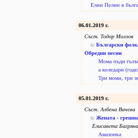
Елин Пелин в бълг
06.01.2019 г.
Съст. Тодор Моллов
Български фолкл
Обредни песни
Мома пъди гълъб
а коледари (год
Три моми, три з
05.01.2019 г.
Съст. Албена Вачева
Жената - грешна
Елисавета Багрян
Амазонка