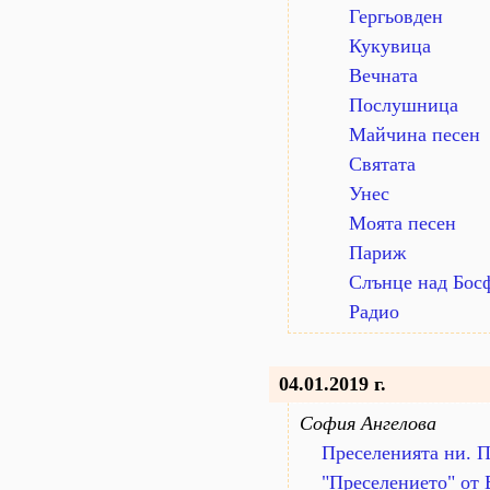
Гергьовден
Кукувица
Вечната
Послушница
Майчина песен
Святата
Унес
Моята песен
Париж
Слънце над Бос
Радио
04.01.2019 г.
София Ангелова
Преселенията ни. П
"Преселението" от 