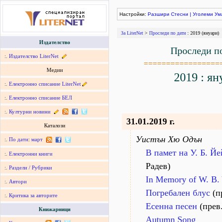
Настройки:
Разшири
Стесни
|
Уголеми
Ум
За LiterNet
>
Проследи по дати
: 2019 (януари)
Издателство
Проследи п
:.
Издателство LiterNet
=================
Медии
2019 : ян
:.
Електронно списание LiterNet
:.
Електронно списание БЕЛ
:.
Културни новини
31.01.2019 г.
Каталози
Уистън Хю Одън
:.
По дати
:
март
В памет на У. Б. Йе
:.
Електронни книги
Радев)
:.
Раздели / Рубрики
In Memory of W. B. 
:.
Автори
Погребален блус
(п
:.
Критика за авторите
Есенна песен
(прев
Книжарници
Autumn Song