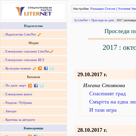
Настройки:
Разшири
Стесни
|
Уголеми
Ум
За LiterNet
>
Проследи по дати
: 2017 (октомвр
Издателство
Проследи п
:.
Издателство LiterNet
=================
Медии
2017 : окт
:.
Електронно списание LiterNet
:.
Електронно списание БЕЛ
:.
Културни новини
29.10.2017 г.
Каталози
Илеана Стоянова
:.
По дати
:
март
Спасеният град
:.
Електронни книги
Смъртта на една л
:.
Раздели / Рубрики
И тази игра
:.
Автори
:.
Критика за авторите
Книжарници
28.10.2017 г.