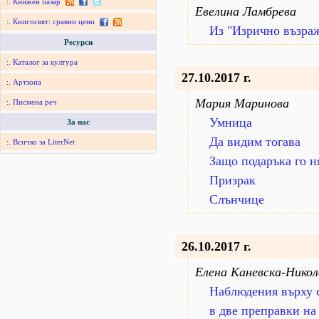
:.
Книжен пазар
Евелина Ламбрева
:.
Книгосвят: сравни цени
Из "Изрично възра
Ресурси
:.
Каталог за култура
27.10.2017 г.
:.
Артзона
Мария Маринова
:.
Писмена реч
Умница
За нас
Да видим тогава
:.
Всичко за LiterNet
Защо подаръка го н
Призрак
Слънчице
26.10.2017 г.
Елена Каневска-Никол
Наблюдения върху 
в две преправки на