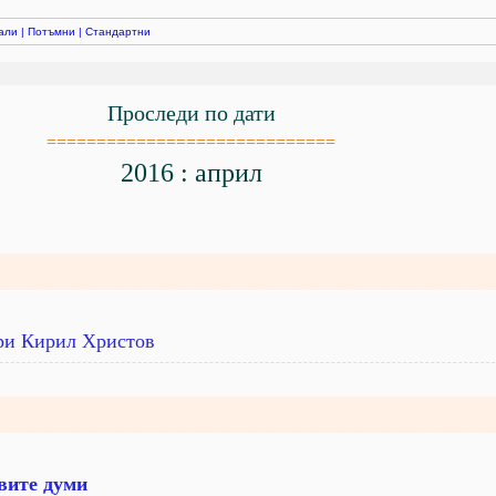
али
|
Потъмни
|
Стандартни
Проследи по дати
=============================
2016 : април
при Кирил Христов
вите думи