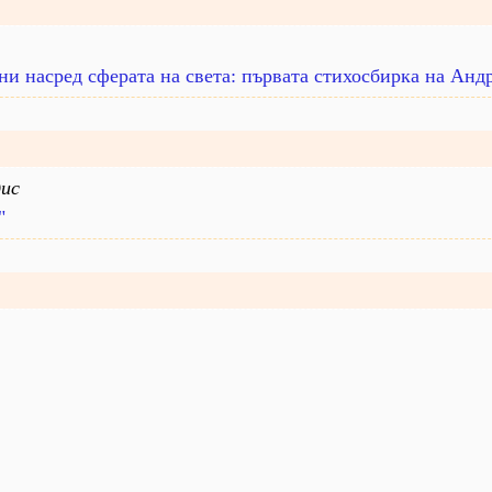
и насред сферата на света: първата стихосбирка на Анд
ис
"