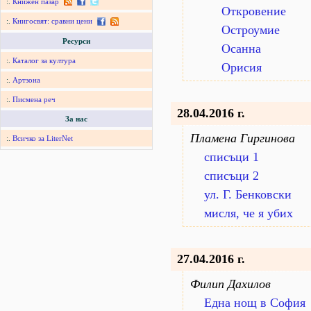
:.
Книжен пазар
Откровение
:.
Книгосвят: сравни цени
Остроумие
Ресурси
Осанна
:.
Каталог за култура
Орисия
:.
Артзона
:.
Писмена реч
28.04.2016 г.
За нас
Пламена Гиргинова
:.
Всичко за LiterNet
списъци 1
списъци 2
ул. Г. Бенковски
мисля, че я убих
27.04.2016 г.
Филип Дахилов
Една нощ в София