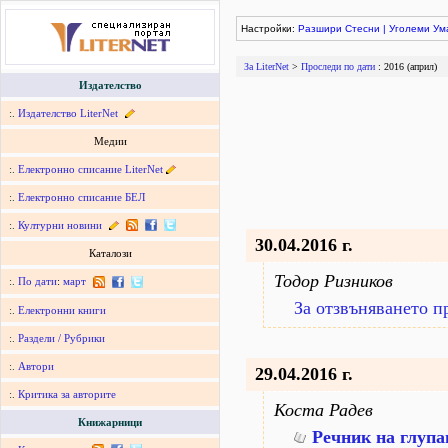
Настройки:
Разшири
Стесни
|
Уголеми
Ум
За LiterNet
>
Проследи по дати
: 2016 (април)
Издателство
:.
Издателство LiterNet
Медии
:.
Електронно списание LiterNet
:.
Електронно списание БЕЛ
:.
Културни новини
30.04.2016 г.
Каталози
Тодор Ризников
:.
По дати
:
март
За отзвъняването 
:.
Електронни книги
:.
Раздели / Рубрики
:.
Автори
29.04.2016 г.
:.
Критика за авторите
Коста Радев
Книжарници
Речник на глупа