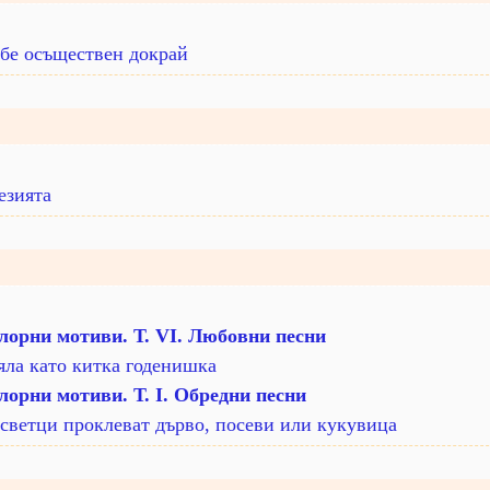
 бе осъществен докрай
езията
орни мотиви. Т. VI. Любовни песни
яла като китка годенишка
орни мотиви. Т. I. Обредни песни
светци проклеват дърво, посеви или кукувица