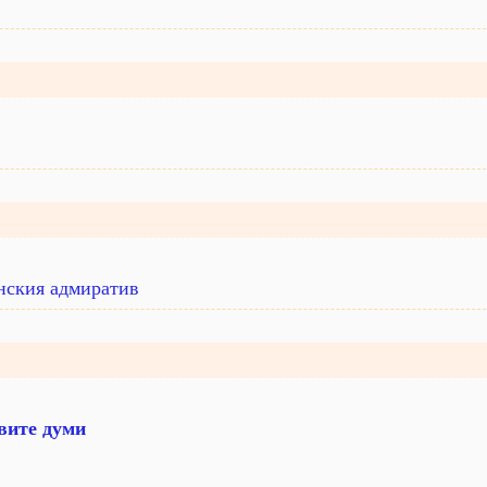
анския адмиратив
вите думи