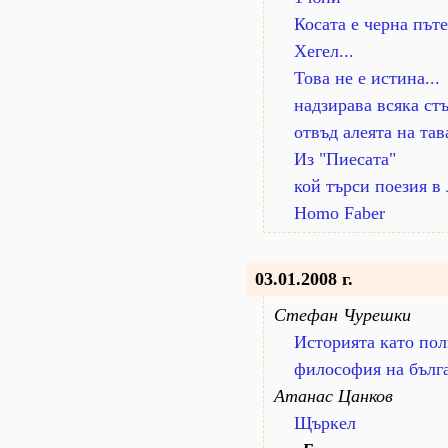
Косата е черна пъте
Хегел...
Това не е истина...
надзирава всяка стъ
отвъд алеята на тав
Из "Пиесата"
кой търси поезия в 
Homo Faber
03.01.2008 г.
Стефан Чурешки
Историята като по
философия на бълг
Атанас Цанков
Щъркел