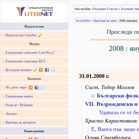
Настройки:
Разшири
Стесни
|
Уголеми
Ум
За LiterNet
>
Проследи по дати
: 2008 (януари)
Издателство
Проследи п
:.
Издателство LiterNet
=================
Медии
2008 : ян
:.
Електронно списание LiterNet
:.
Електронно списание БЕЛ
:.
Културни новини
31.01.2008 г.
Каталози
Съст. Тодор Моллов
:.
По дати
:
март
Български фолк
:.
Електронни книги
VІІ. Възрожденски и
:.
Раздели / Рубрики
Удавила се от б
:.
Автори
Христо Карастоянов
:.
Критика за авторите
Е, Ванга пък защо 
Книжарници
Огнян Стамболиев