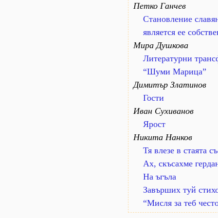
Петко Ганчев
Становление славя
является ее собств
Мира Душкова
Литературни транс
“Шуми Марица”
Димитър Златинов
Гости
Иван Сухиванов
Ярост
Никита Нанков
Тя влезе в стаята съ
Ах, скъсахме гердан
На ъгъла
Завърших туй стихо
“Мисля за теб често