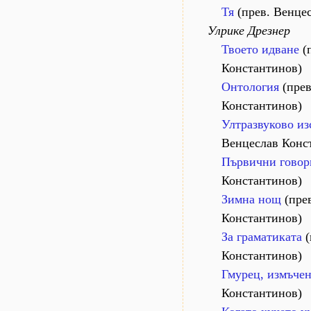
Тя
(прев. Венце
Улрике Дрезнер
Твоето идване
(
Константинов)
Онтология
(прев
Константинов)
Ултразвуково из
Венцеслав Конс
Първични говор
Константинов)
Зимна нощ
(пре
Константинов)
За граматиката
(
Константинов)
Гмурец, измъче
Константинов)