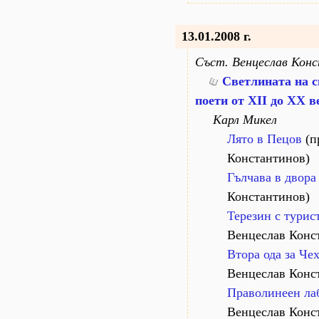
13.01.2008 г.
Съст. Венцеслав Кон
Светлината на с
поети от XII до XX в
Карл Микел
Лято в Пецов
(п
Константинов)
Гълчава в двора
Константинов)
Терезин с турис
Венцеслав Конс
Втора ода за Че
Венцеслав Конс
Праволинеен ла
Венцеслав Конс