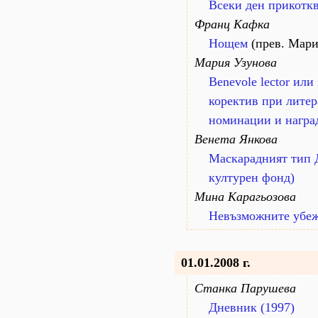
Всеки ден прикоткв
Франц Кафка
Нощем
(прев. Мари
Мария Узунова
Benevole lector или
коректив при лите
номинации и награ
Венета Янкова
Маскарадният тип 
културен фонд)
Мина Карагьозова
Невъзможните убеж
01.01.2008 г.
Станка Парушева
Дневник (1997)