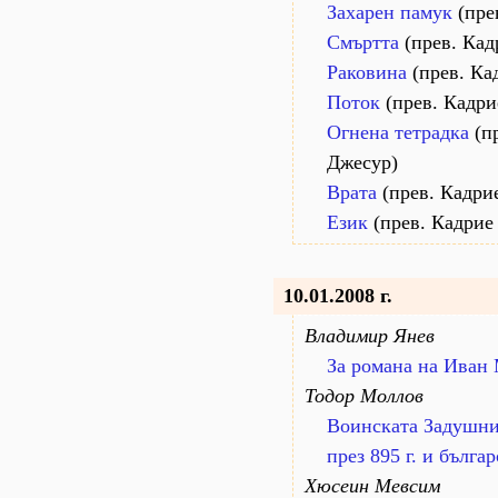
Захарен памук
(пре
Смъртта
(прев. Кад
Раковина
(прев. Ка
Поток
(прев. Кадри
Огнена тетрадка
(п
Джесур)
Врата
(прев. Кадри
Език
(прев. Кадрие
10.01.2008 г.
Владимир Янев
За романа на Иван 
Тодор Моллов
Воинската Задушни
през 895 г. и бълга
Хюсеин Мевсим