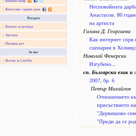
:.
Книжен пазар
Неспокойната дарба
:.
Книгосвят: сравни цени
Анастасов. 80 годи
Ресурси
на артиста
:.
Каталог за култура
Галина Д. Георгиева
:.
Артзона
Как интернет спря 
:.
Писмена реч
сценарии в Холиву
За нас
Николай Фенерски
:.
Всичко за LiterNet
Изгубено...
сп. Български език и
2007, бр. 6
Петър Михайлов
Отношението къ
присъствието на
"Дервишово семе
"Преди да се ро