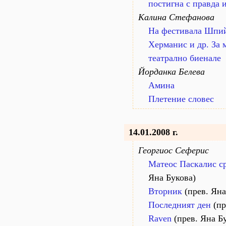
постигна с правда 
Калина Стефанова
На фестивала Шпий
Херманис и др. За
театрално биенале
Йорданка Белева
Амина
Плетение словес
14.01.2008 г.
Георгиос Сеферис
Матеос Паскалис ср
Яна Букова)
Вторник
(прев. Яна
Последният ден
(пр
Raven
(прев. Яна Б