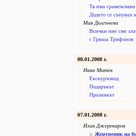
Тя има срамежливи 
Додето се сънувах м
Мая Дългъчева
Всички ние сме зла
с Гриша Трифонов
08.01.2008 г.
Иван Митев
Екскурзовод
Подаръкът
Празникът
07.01.2008 г.
Илия Джерекаров
Жертвеник на б