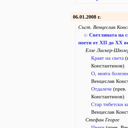
06.01.2008 г.
Съст. Венцеслав Кон
Светлината на с
поети от XII до XX в
Елзе Ласкер-Шюле
Краят на света
(
Константинов)
О, моята болезн
Венцеслав Конс
Отдалече
(прев.
Константинов)
Стар тибетски 
Венцеслав Конс
Стефан Георге
Цветя
(прев. Ве