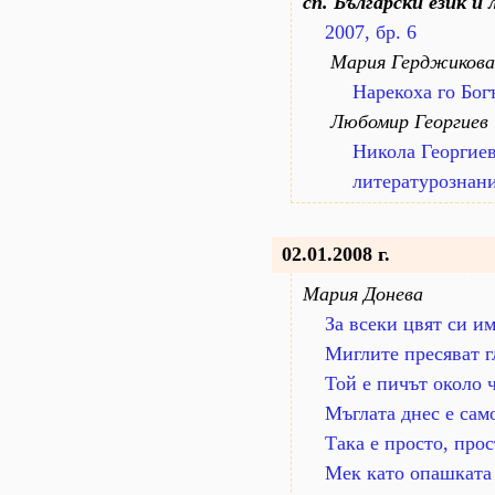
сп. Български език и
2007, бр. 6
Мария Герджикова
Нарекоха го Богъ
Любомир Георгиев
Никола Георгиев
литературознан
02.01.2008 г.
Мария Донева
За всеки цвят си им
Миглите пресяват г
Той е пичът около ч
Мъглата днес е само
Така е просто, прост
Мек като опашката 