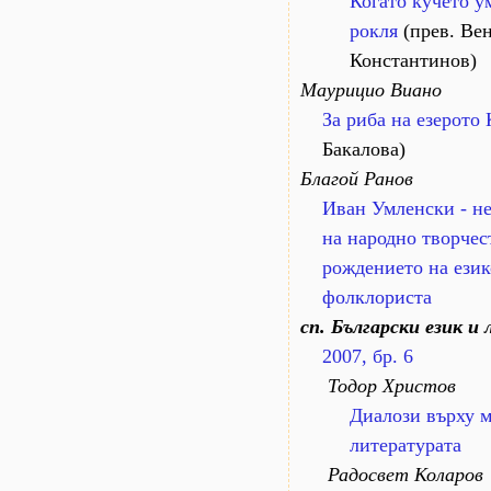
Когато кучето у
рокля
(прев. Ве
Константинов)
Маурицио Виано
За риба на езерото
Бакалова)
Благой Ранов
Иван Умленски - н
на народно творчес
рождението на език
фолклориста
сп. Български език и
2007, бр. 6
Тодор Христов
Диалози върху 
литературата
Радосвет Коларов