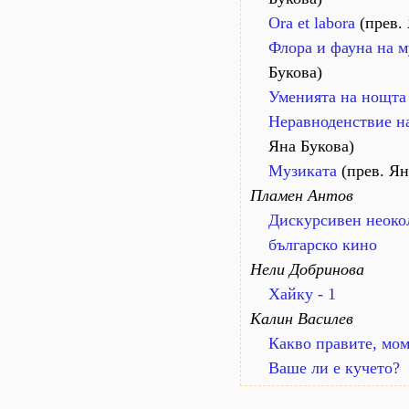
Ora et labora
(прев. 
Флора и фауна на м
Букова)
Уменията на нощта
Неравноденствие н
Яна Букова)
Музиката
(прев. Ян
Пламен Антов
Дискурсивен неоко
българско кино
Нели Добринова
Хайку - 1
Калин Василев
Какво правите, мом
Ваше ли е кучето?