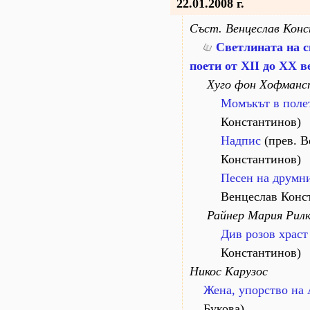
22.01.2008 г.
Съст. Венцеслав Кон
Светлината на с
поети от XII до XX в
Хуго фон Хофманс
Момъкът в поле
Константинов)
Надпис
(прев. В
Константинов)
Песен на друмн
Венцеслав Конс
Райнер Мария Рил
Див розов храст
Константинов)
Никос Карузос
Жена, упорство на 
Букова)