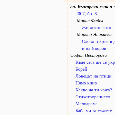
сп. Български език и
2007, бр. 6
Морис Фадел
Животинското
Миряна Янакиева
Слово и кръв в 
и на Яворов
София Несторова
Къде сега ще се ук
Борей
Ловецът на птици
Нямо кино
Какво да ти кажа?
Стихотворението
Мелодрама
Баба ми за мъжете