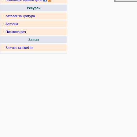
Ресурси
:.
Каталог за култура
:.
Артзона
:.
Писмена реч
За нас
:.
Всичко за LiterNet